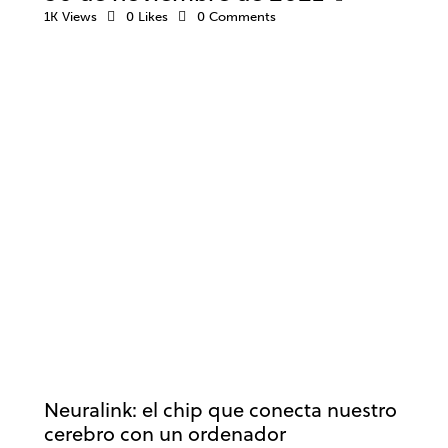
1K
Views
0
Likes
0
Comments
NEUROCIENCIA
NEUROPSICOLOGÍA
PSICOLOGÍA
SALUD
SALUD MENTAL
Neuralink: el chip que conecta nuestro
cerebro con un ordenador