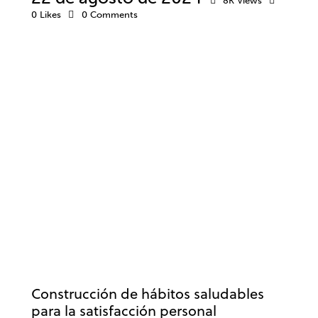
8K
Views
0
Likes
0
Comments
BIENESTAR
NEUROCIENCIA
NEUROPSICOLOGÍA
PSICOLOGÍA
Construcción de hábitos saludables
para la satisfacción personal