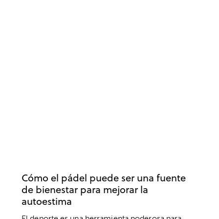
DEPORTE
AUTOESTIMA
BIENESTAR
SALUD
SALUD MENTAL
Cómo el pádel puede ser una fuente
de bienestar para mejorar la
autoestima
El deporte es una herramienta poderosa para