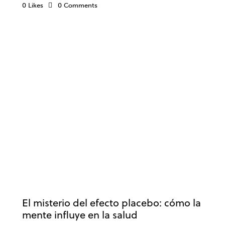
0
Likes
0
Comments
SALUD
NEUROCIENCIA
NEUROPSICOLOGÍA
SALUD MENTAL
El misterio del efecto placebo: cómo la
mente influye en la salud