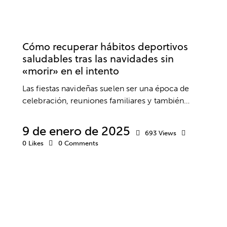
BIENESTAR
DEPORTE
SALUD
SALUD MENTAL
Cómo recuperar hábitos deportivos
saludables tras las navidades sin
«morir» en el intento
Las fiestas navideñas suelen ser una época de
celebración, reuniones familiares y también…
9 de enero de 2025
693
Views
0
Likes
0
Comments