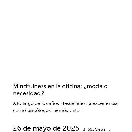
MINDFULNESS
BIENESTAR
DESARROLLO PROFESIONAL
EMPRESA
SALUD
SALUD MENTAL
TRABAJO
Mindfulness en la oficina: ¿moda o
necesidad?
A lo largo de los años, desde nuestra experiencia
como psicólogos, hemos visto…
26 de mayo de 2025
561
Views