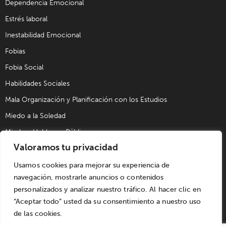
Dependencia Emocional
Estrés laboral
Inestabilidad Emocional
Fobias
Fobia Social
Habilidades Sociales
Mala Organización y Planificación con los Estudios
Miedo a la Soledad
Miedo a Hablar en Público
Valoramos tu privacidad
Problemas de Pareja
Problemas Sexuales
Usamos cookies para mejorar su experiencia de
navegación, mostrarle anuncios o contenidos
Trastorno Obsesivo Compulsivo (TOC)
personalizados y analizar nuestro tráfico. Al hacer clic en
Trastornos de Alimentación
“Aceptar todo” usted da su consentimiento a nuestro uso
de las cookies.