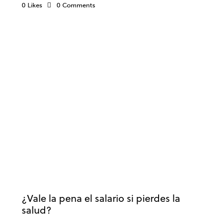
0
Likes
0
Comments
SALUD MENTAL
EMPRESA
SALUD
TRABAJO
VALORES
¿Vale la pena el salario si pierdes la
salud?