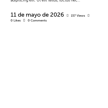
adipiscing elit. Ut elit tellus, luctus nec…
11 de mayo de 2026
157
Views
0
Likes
0
Comments
AUTOESTIMA
DESARROLLO PERSONAL
PENSAMIENTO
PSICOLOGÍA