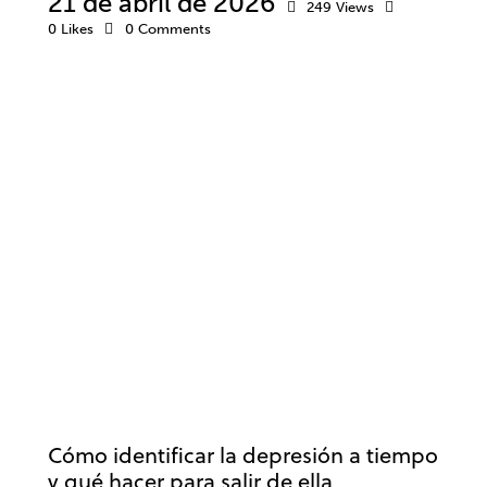
21 de abril de 2026
249
Views
0
Likes
0
Comments
DEPRESIÓN
BIENESTAR
PSICOLOGÍA
PSICOTERAPIA
SALUD MENTAL
Cómo identificar la depresión a tiempo
y qué hacer para salir de ella