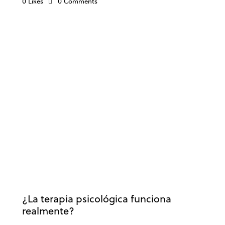
0
Likes
0
Comments
PSICOTERAPIA
BIENESTAR
DESARROLLO PERSONAL
PSICOLOGÍA
¿La terapia psicológica funciona
realmente?