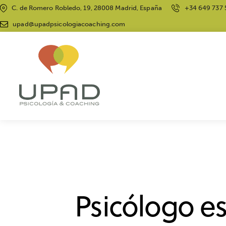
C. de Romero Robledo, 19, 28008 Madrid, España
+34 649 737 
upad@upadpsicologiacoaching.com
Psicólogo es