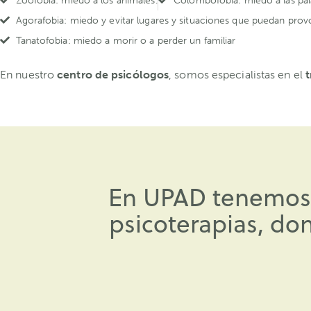
Zoofobia: miedo a los animales.
Colombofobia: miedo a las pal
Agorafobia: miedo y evitar lugares y situaciones que puedan prov
Tanatofobia: miedo a morir o a perder un familiar
En nuestro
centro de psicólogos
, somos especialistas en el
t
En UPAD tenemos e
psicoterapias, do