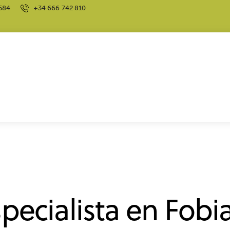
584
+34 666 742 810
pecialista en Fob