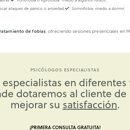
abras.
Fonofobia o ligirofobia: miedo a algunos ruidos.
ocar ataques de pánico o ansiedad.
Somnifobia: miedo a dormir
ratamiento de fobias
, ofreciendo sesiones presenciales en M
PSICÓLOGOS ESPECIALISTAS
specialistas en diferentes t
nde dotaremos al cliente de
mejorar su
sa
.
¡PRIMERA CONSULTA GRATUITA!