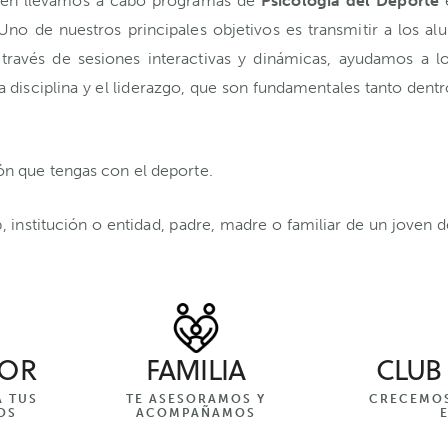
bién llevamos a cabo programas de
Psicología del Deporte
e
 Uno de nuestros principales objetivos es transmitir a los a
 través de sesiones interactivas y dinámicas, ayudamos a l
 la disciplina y el liderazgo, que son fundamentales tanto de
ión que tengas con el deporte.
b, institución o entidad, padre, madre o familiar de un joven 
DOR
FAMILIA
CLUB
 TUS
TE ASESORAMOS Y
CRECEMOS
OS
ACOMPAÑAMOS