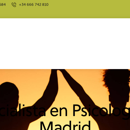
584
+34 666 742 810
ialista en Psicolo
Madrid