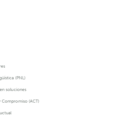
res
üística (PNL)
 en soluciones
 y Compromiso (ACT)
uctual