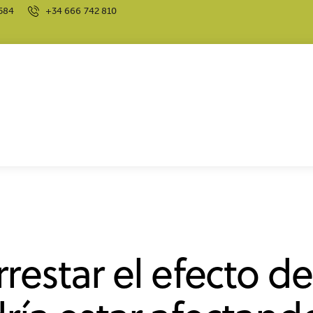
584
+34 666 742 810
ENTAL
restar el efecto d