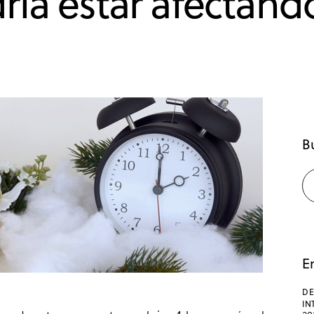
ía estar afectando
B
E
DE
IN