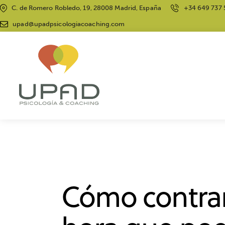
C. de Romero Robledo, 19, 28008 Madrid, España
+34 649 737 
upad@upadpsicologiacoaching.com
BIENESTAR
NEUROPSICOLOGÍA
SALUD M
Cómo contrar