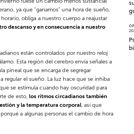
 invierno fuese un cambio menos sustancial
s
 verano, ya que “ganamos” una hora de sueño,
g
horario, obliga a nuestro cuerpo a reajustar
OP
tro descanso y en consecuencia a nuestro
20
P
b
cadianos están controlados por nuestro reloj
lamo. Esta región del cerebro envía señales a
ula pineal que se encarga de segregar
 regular el sueño. La luz hace que se inhiba
 que se estimula cuando hay oscuridad para
rte de esto,
los ritmos circadianos también
gestión y la temperatura corporal
, así que
 porqué a algunas personas el cambio de hora