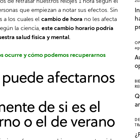
de retrasar nuestros relojes 1 hora según el
20
In
ersonas que empiezan a notar sus efectos. Sin
ha
 a los cuales el
cambio de hora
no les afecta
p
egún la ciencia,
este cambio horario podría
stra salud física y mental
.
OP
ag
nos ocurre y cómo podemos recuperarnos
A
o
o puede afectarnos
BI
RE
Q
nte de si es el
a
erno o el de verano
DE
TR
¿