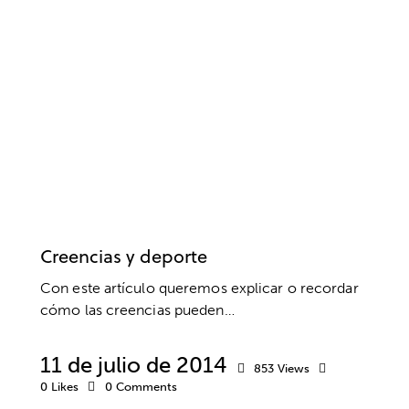
ACTITUD
BIENESTAR
COACHING
CREENCIAS
DESARROLLO DEPORTIVO
EMOCIONES
ENTRENAMIENTO MENTAL
ÉXITO
MOTIVACIÓN
PENSAMIENTO POSITIVO
PNL
PSICOLOGÍA
PSICOLOGÍA DEPORTIVA
RENDIMIENTO DEPORTIVO
RETOS
RUTINAS DE COMPETICIÓN
VALORES
Creencias y deporte
Con este artículo queremos explicar o recordar
cómo las creencias pueden…
11 de julio de 2014
853
Views
0
Likes
0
Comments