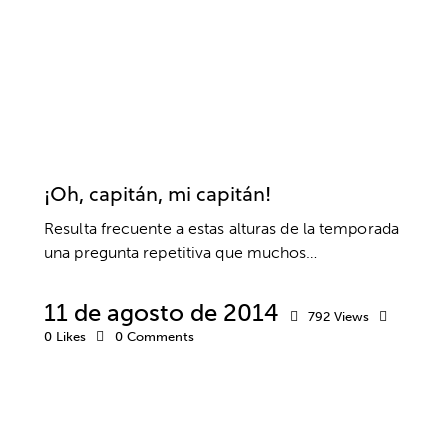
DEPORTE
DESARROLLO DEPORTIVO
EMOCIONES
ENTRENAMIENTO MENTAL
EQUIPO
ÉXITO
INTELIGENCIA EMOCIONAL
MOTIVACIÓN
PELÍCULAS
PSICOLOGÍA
PSICOLOGÍA DEPORTIVA
RENDIMIENTO
RESPONSABILIDAD
VALORES
¡Oh, capitán, mi capitán!
Resulta frecuente a estas alturas de la temporada
una pregunta repetitiva que muchos…
11 de agosto de 2014
792
Views
0
Likes
0
Comments