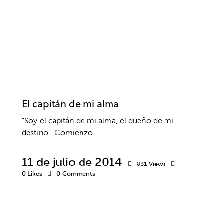
EMPRENDEDORES
EQUIPO
ESTRÉS
ÉXITO
INTELIGENCIA EMOCIONAL
LENGUAJE CORPORAL
MOTIVACIÓN
PELÍCULAS
PENSAMIENTO EFICAZ
PENSAMIENTO POSITIVO
PNL
PSICOLOGÍA
RENDIMIENTO
RETOS
SALUD
VALORES
VIDA SANA
El capitán de mi alma
“Soy el capitán de mi alma, el dueño de mi
destino”. Comienzo…
11 de julio de 2014
831
Views
0
Likes
0
Comments