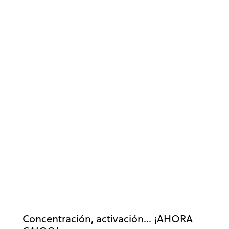
ACTUALIDAD
ANSIEDAD Y ESTRÉS
CONCENTRACIÓN
EMOCIONES
ENTRENAMIENTO MENTAL
MIEDO ESCÉNICO
MIEDOS
PSICOLOGÍA
Concentración, activación… ¡AHORA