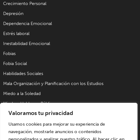
Crecimiento Personal
Depresión
Dependencia Emocional
Estrés laboral
Inestabilidad Emocional
Fobias
Fobia Social
Habilidades Sociales
Mala Organización y Planificación con los Estudios
Miedo a la Soledad
Miedo a Hablar en Público
Valoramos tu privacidad
Problemas de Pareja
Problemas Sexuales
Usamos cookies para mejorar su experiencia de
navegación, mostrarle anuncios o contenidos
Trastorno Obsesivo Compulsivo (TOC)
personalizados y analizar nuestro tráfico. Al hacer clic en