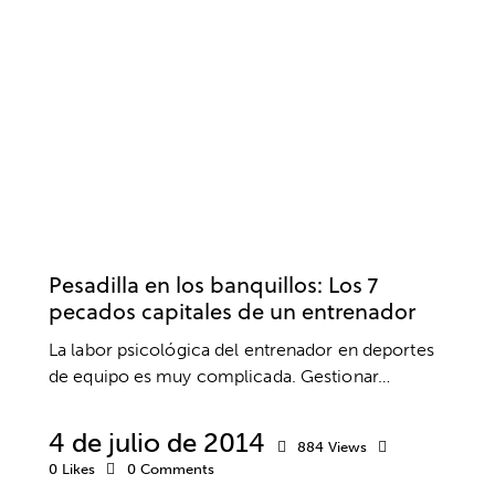
LENGUAJE CORPORAL
MIEDOS
MOTIVACIÓN
MOTIVACIÓN DEPORTIVA
PENSAMIENTO EFICAZ
PENSAMIENTO POSITIVO
PSICOLOGÍA
PSICOLOGÍA DEL ENTRENADOR
RENDIMIENTO
RENDIMIENTO DEPORTIVO
RESPONSABILIDAD
RETIRADA DEPORTIVA
RUTINAS DE COMPETICIÓN
SUPERACIÓN
VALORES
Pesadilla en los banquillos: Los 7
pecados capitales de un entrenador
La labor psicológica del entrenador en deportes
de equipo es muy complicada. Gestionar…
4 de julio de 2014
884
Views
0
Likes
0
Comments