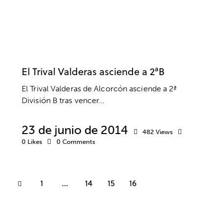
SIN CATEGORÍA
El Trival Valderas asciende a 2ªB
El Trival Valderas de Alcorcón asciende a 2ª
División B tras vencer…
23 de junio de 2014
482
Views
0
Likes
0
Comments
1
…
14
15
16