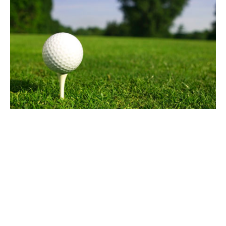
ACTITUD
CREENCIAS
DEPORTE
DESARROLLO DEPORTIVO
EMOCIONES
ENTRENAMIENTO MENTAL
ESTRÉS
GOLF
MOTIVACIÓN
MOTIVACIÓN DEPORTIVA
PENSAMIENTO POSITIVO
PSICOLOGÍA
PSICOLOGÍA DEPORTIVA
RENDIMIENTO
RENDIMIENTO DEPORTIVO