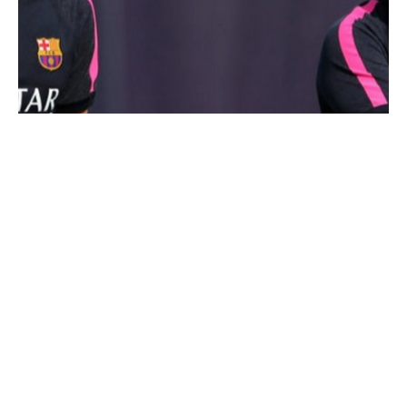
ACTITUD
DESARROLLO DEPORTIVO
DESARROLLO PROFESIONAL
EMOCIONES
ENTRENAMIENTO MENTAL EN BALONCESTO
ENTRENAMIENTO MENTAL EN FÚTBOL
EQUIPO
ESCUELA DE VALORES
ESTRÉS
INTELIGENCIA EMOCIONAL
LENGUAJE CORPORAL
LESIONES
MOTIVACIÓN
MOTIVACIÓN DEPORTIVA
PENSAMIENTO POSITIVO
PSICOLOGÍA DEL ENTRENADOR
PSICOLOGÍA DEPORTIVA