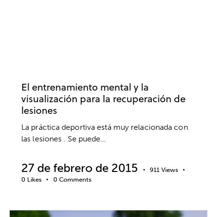
PSICOLOGÍA DEL ENTRENADOR
PSICOLOGÍA DEPORTIVA
RECUPERACIÓN DE LESIONES
RENDIMIENTO DEPORTIVO
RETOS
RUTINAS DE COMPETICIÓN
SALUD
VALORES
VIDA SANA
El entrenamiento mental y la
visualización para la recuperación de
lesiones
La práctica deportiva está muy relacionada con
las lesiones . Se puede…
27 de febrero de 2015
911
Views
0
Likes
0
Comments