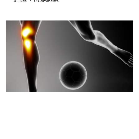
0
Likes
0
Comments
DEPORTE
DESARROLLO DEPORTIVO
ENTRENAMIENTO MENTAL
ÉXITO
LESIONES
MOTIVACIÓN
MOTIVACIÓN DEPORTIVA
PENSAMIENTO POSITIVO
PSICOLOGÍA