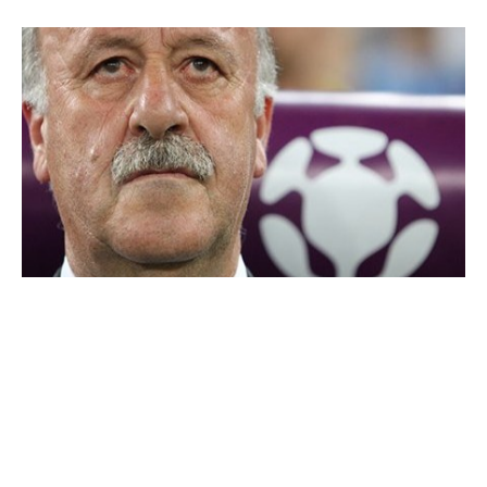
ACTITUD
COMUNICACIÓN
DEPORTE
DESARROLLO DEPORTIVO
ENTRENAMIENTO MENTAL
ENTRENAMIENTO MENTAL EN FÚTBOL
EQUIPO
ESCUELA DE VALORES
ESTRÉS
ÉXITO
FÚTBOL
INTELIGENCIA EMOCIONAL