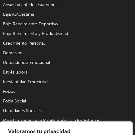
Ansiedad ante los Exámenes
Baja Autoestima
Bajo Rendimiento Deportivo
Bajo Rendimiento y Productividad
Crecimiento Personal
Depresión
Dependencia Emocional
Estrés laboral
Inestabilidad Emocional
Fobias
Fobia Social
Habilidades Sociales
Mala Organización y Planificación con los Estudios
Miedo a la Soledad
Valoramos tu privacidad