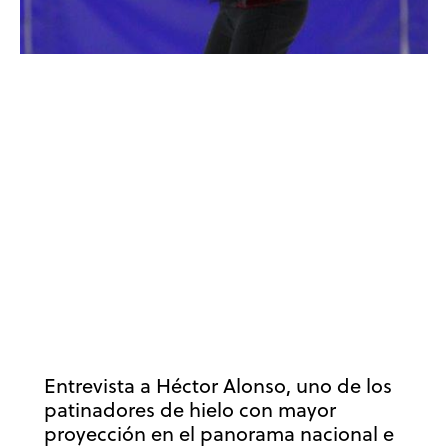
ACTUALIDAD
BIENESTAR
CREENCIAS
DEPORTE
DESARROLLO DEPORTIVO
DESARROLLO PERSONAL
DESARROLLO PROFESIONAL
ENTRENAMIENTO MENTAL
ENTREVISTA
ENTREVISTAS
ÉXITO
MOTIVACIÓN
MOTIVACIÓN DEPORTIVA
PATINAJE ARTÍSTICO
PSICOLOGÍA
PSICOLOGÍA DEPORTIVA
RENDIMIENTO
RENDIMIENTO DEPORTIVO
RUTINAS DE COMPETICIÓN
VALORES
Entrevista a Héctor Alonso, uno de los
patinadores de hielo con mayor
proyección en el panorama nacional e