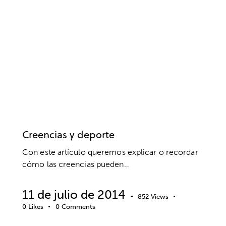
ACTITUD
BIENESTAR
COACHING
CREENCIAS
DESARROLLO DEPORTIVO
EMOCIONES
ENTRENAMIENTO MENTAL
ÉXITO
MOTIVACIÓN
PENSAMIENTO POSITIVO
PNL
PSICOLOGÍA
PSICOLOGÍA DEPORTIVA
RENDIMIENTO DEPORTIVO
RETOS
RUTINAS DE COMPETICIÓN
VALORES
Creencias y deporte
Con este artículo queremos explicar o recordar
cómo las creencias pueden…
11 de julio de 2014
852
Views
0
Likes
0
Comments