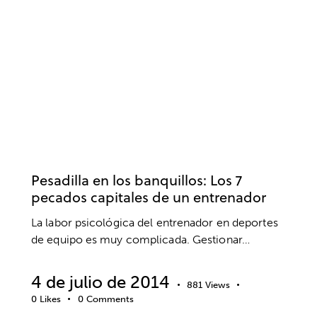
LENGUAJE CORPORAL
MIEDOS
MOTIVACIÓN
MOTIVACIÓN DEPORTIVA
PENSAMIENTO EFICAZ
PENSAMIENTO POSITIVO
PSICOLOGÍA
PSICOLOGÍA DEL ENTRENADOR
RENDIMIENTO
RENDIMIENTO DEPORTIVO
RESPONSABILIDAD
RETIRADA DEPORTIVA
RUTINAS DE COMPETICIÓN
SUPERACIÓN
VALORES
Pesadilla en los banquillos: Los 7
pecados capitales de un entrenador
La labor psicológica del entrenador en deportes
de equipo es muy complicada. Gestionar…
4 de julio de 2014
881
Views
0
Likes
0
Comments