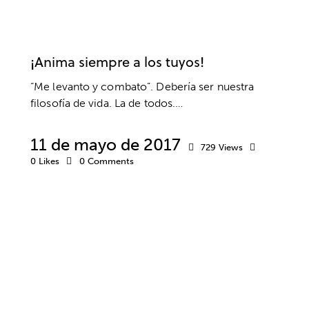
ESCUELA DE VALORES
FÚTBOL
PADRES
VALORES
¡Anima siempre a los tuyos!
“Me levanto y combato”. Debería ser nuestra
filosofía de vida. La de todos.…
11 de mayo de 2017
729
Views
0
Likes
0
Comments