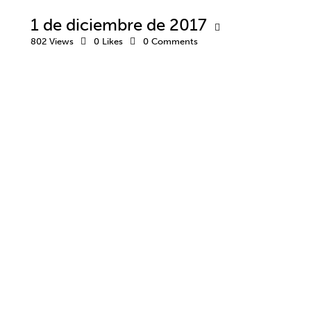
1 de diciembre de 2017
802
Views
0
Likes
0
Comments
¿QUIÉN TRABAJA AHÍ?
BALONCESTO
CURSOS ONLINE
DESARROLLO DEPORTIVO