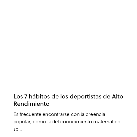
ACTUALIDAD
CREENCIAS
DEPORTE
DESARROLLO DEPORTIVO
EDUCACIÓN DEPORTIVA
ENTRENAMIENTO MENTAL
ÉXITO
MOTIVACIÓN DEPORTIVA
PSICOLOGÍA DEPORTIVA
RENDIMIENTO DEPORTIVO
Los 7 hábitos de los deportistas de Alto
Rendimiento
Es frecuente encontrarse con la creencia
popular, como si del conocimiento matemático
se…