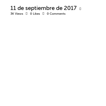
11 de septiembre de 2017
3K
Views
0
Likes
0
Comments
ACTITUD
CLUBES Y ESCUELAS
DEPORTE
DESARROLLO DEPORTIVO
EDUCACIÓN DEPORTIVA
EQUIPO