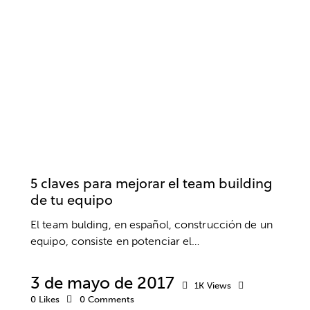
CLUBES Y ESCUELAS
DEPORTE
DESARROLLO DEPORTIVO
DESARROLLO PROFESIONAL
EMPRESA
EQUIPO
ESCUELA DE VALORES
PSICOLOGÍA DEPORTIVA
VALORES
5 claves para mejorar el team building
de tu equipo
El team bulding, en español, construcción de un
equipo, consiste en potenciar el…
3 de mayo de 2017
1K
Views
0
Likes
0
Comments