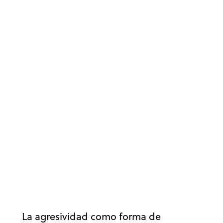
CLUBES Y ESCUELAS
DEPORTE
DESARROLLO DEPORTIVO
EDUCACIÓN DEPORTIVA
ESCUELA DE VALORES
PADRES
VALORES
La agresividad como forma de