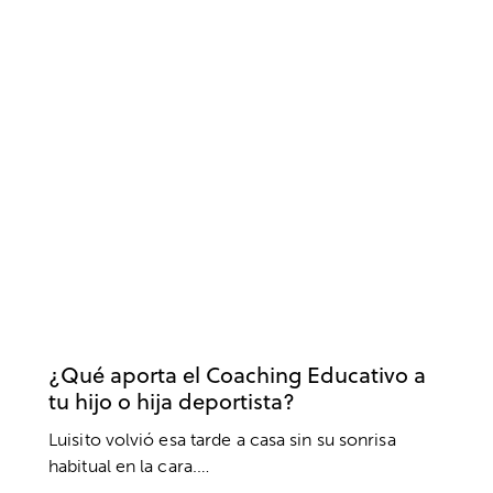
COACHING
DEPORTE
DESARROLLO DEPORTIVO
DESARROLLO EDUCATIVO
EDUCACIÓN DEPORTIVA
PADRES
¿Qué aporta el Coaching Educativo a
tu hijo o hija deportista?
Luisito volvió esa tarde a casa sin su sonrisa
habitual en la cara.…