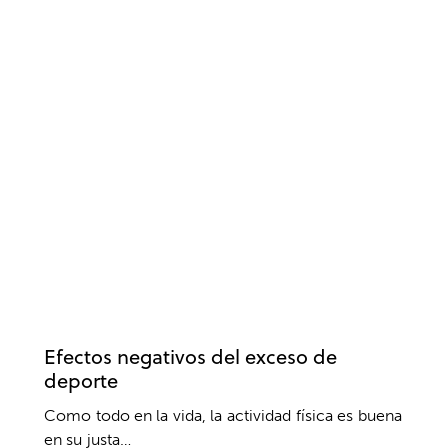
ACTUALIDAD
ATLETISMO
COACHING
DEPORTE
DESARROLLO DEPORTIVO
ENTRENAMIENTO MENTAL
ÉXITO
LESIONES
MOTIVACIÓN
PSICOLOGÍA DEPORTIVA
RUNNING
SALUD
Efectos negativos del exceso de
deporte
Como todo en la vida, la actividad física es buena
en su justa…