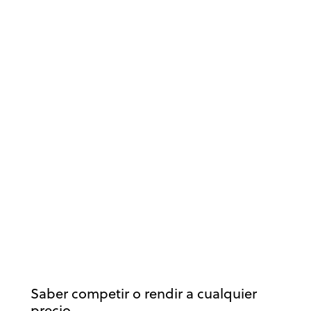
ADOLESCENCIA
CLUBES Y ESCUELAS
DESARROLLO DEPORTIVO
ENTRENAMIENTO MENTAL
ENTRENAMIENTO MENTAL EN TENIS
ESCUELA DE VALORES
ÉXITO
INFANTIL
MOTIVACIÓN DEPORTIVA
PADRES
PSICOLOGÍA DEPORTIVA
RENDIMIENTO DEPORTIVO
TENIS
Saber competir o rendir a cualquier
precio