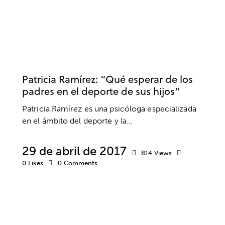
ACTIVIDADES EXTRAESCOLARES
ACTUALIDAD
CLUBES Y ESCUELAS
DEPORTE
DESARROLLO DEPORTIVO
EDUCACIÓN DEPORTIVA
PADRES
Patricia Ramírez: “Qué esperar de los
padres en el deporte de sus hijos“
Patricia Ramírez es una psicóloga especializada
en el ámbito del deporte y la…
29 de abril de 2017
814
Views
0
Likes
0
Comments