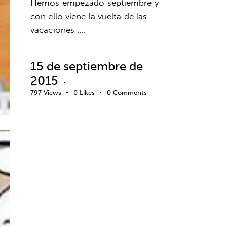
Hemos empezado septiembre y
con ello viene la vuelta de las
vacaciones .…
15 de septiembre de
2015
797
Views
0
Likes
0
Comments
BIENESTAR
COACHING
DESARROLLO DEPORTIVO
DESARROLLO EDUCATIVO
DESARROLLO PERSONAL
DESARROLLO PROFESIONAL