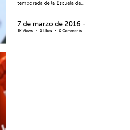
temporada de la Escuela de…
7 de marzo de 2016
1K
Views
0
Likes
0
Comments
ACTITUD
BIENESTAR
CINE
COACHING
DESARROLLO EDUCATIVO
DESARROLLO PERSONAL
EDUCACIÓN
EMOCIONES
INTELIGENCIA EMOCIONAL
LENGUAJE CORPORAL
MIEDOS
MOTIVACIÓN
MÚSICA Y ARTES