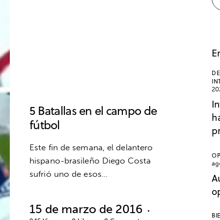
ESCUELA DE VALORES
ESTRÉS
FÚTBOL
LENGUAJE CORPORAL
LESIONES
MIEDOS
PSICOLOGÍA
E
PSICOLOGÍA DEL ENTRENADOR
DE
PSICOLOGÍA DEPORTIVA
IN
20
RENDIMIENTO DEPORTIVO
VALORES
In
5 Batallas en el campo de
ha
fútbol
p
Este fin de semana, el delantero
OP
hispano-brasileño Diego Costa
ag
sufrió uno de esos…
A
o
15 de marzo de 2016
BI