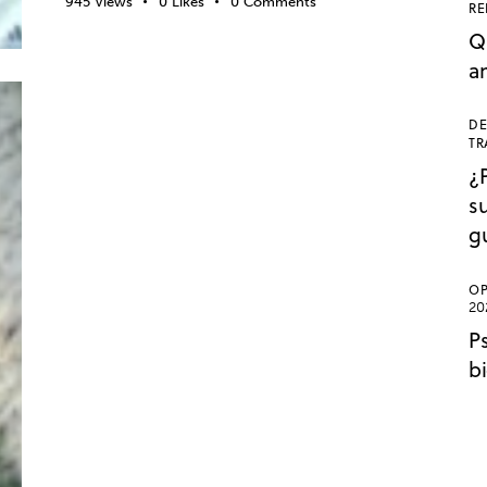
945
Views
0
Likes
0
Comments
RE
Q
a
DE
ADOLESCENCIA
BIENESTAR
TR
COMUNICACIÓN
¿
s
DESARROLLO DEPORTIVO
g
DESARROLLO EDUCATIVO
DESARROLLO PERSONAL
OP
EDUCACIÓN
EMOCIONES
20
ENTRENAMIENTO MENTAL
P
ENTRENAMIENTO MENTAL EN FÚTBOL
b
EQUIPO
ESCUELA DE VALORES
ÉXITO
FÚTBOL
INFANTIL
MOTIVACIÓN
MOTIVACIÓN DEPORTIVA