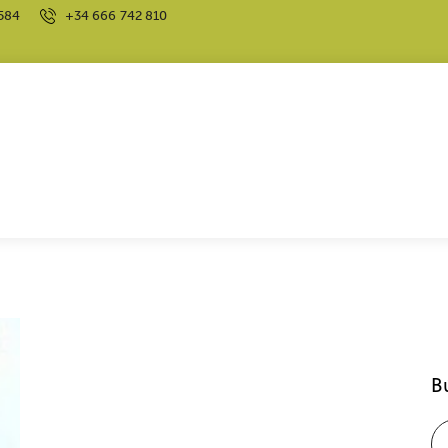
584
+34 666 742 810
ACTITUD
COMUNICACIÓN
B
DEPORTE
EDUCACIÓN
ENTRENAMIENTO MENTAL EN FÚTBOL