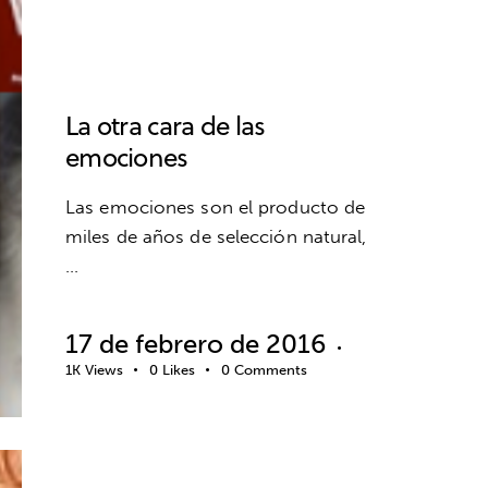
PNL
PSICOLOGÍA
SALUD
SIN CATEGORÍA
VALORES
VIDA SANA
La otra cara de las
emociones
Las emociones son el producto de
miles de años de selección natural,
…
17 de febrero de 2016
1K
Views
0
Likes
0
Comments