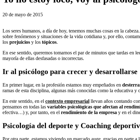
20 de mayo de 2015
Los seres humanos, a día de hoy, tenemos muchas cosas en la cabeza. 
sobre fenómenos y situaciones de la vida cotidiana y, por ello, conta
los
prejuicios
y los
tópicos
.
En ese sentido, queremos tomarnos el par de minutos que tardas en lee
mayoría de ellas desfasadas o incorrectas.
Ir al psicólogo para crecer y desarrollarse
En primer lugar, en la profesión estamos muy empeñados en
desterra
ramas de esta disciplina, algunas más conocidas como la educativa y
En este sentido, en el
contexto empresarial
llevan años contando con 
pensamos en todas las
variables psicológicas que afectan al rendim
efectiva…) y, por tanto, en el
rendimiento de la empresa
y en el din
Psicología del deporte y Coaching deporti
Por otra parte, estamos viviendo un marcado auge, gracias en parte a l