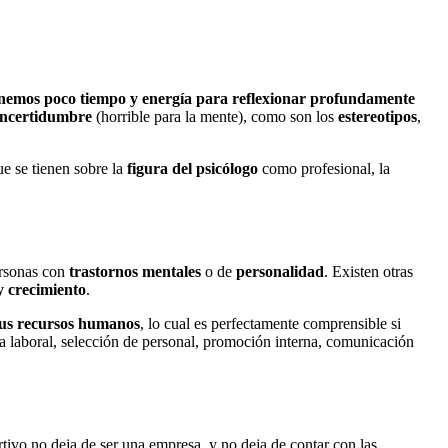
nemos poco tiempo y energía para reflexionar profundamente
incertidumbre
(horrible para la mente), como son los
estereotipos
,
e se tienen sobre la
figura del psicólogo
como profesional, la
ersonas con
trastornos mentales
o de
personalidad
. Existen otras
y crecimiento
.
sus recursos humanos
, lo cual es perfectamente comprensible si
ma laboral, selección de personal, promoción interna, comunicación
tivo no deja de ser una empresa, y no deja de contar con las