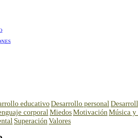
O
ONES
rrollo educativo
Desarrollo personal
Desarroll
nguaje corporal
Miedos
Motivación
Música y 
ntal
Superación
Valores
o