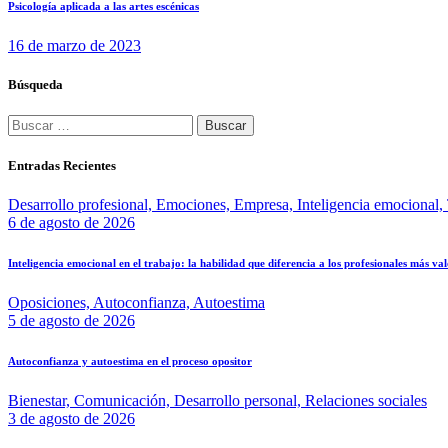
Psicología aplicada a las artes escénicas
16 de marzo de 2023
Búsqueda
Entradas Recientes
Desarrollo profesional,
Emociones,
Empresa,
Inteligencia emocional,
6 de agosto de 2026
Inteligencia emocional en el trabajo: la habilidad que diferencia a los profesionales más va
Oposiciones,
Autoconfianza,
Autoestima
5 de agosto de 2026
Autoconfianza y autoestima en el proceso opositor
Bienestar,
Comunicación,
Desarrollo personal,
Relaciones sociales
3 de agosto de 2026