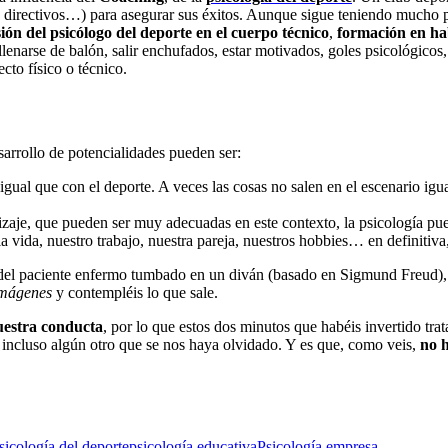
es, directivos…) para asegurar sus éxitos. Aunque sigue teniendo much
sión del psicólogo del deporte en el cuerpo técnico
,
formación en hab
enarse de balón, salir enchufados, estar motivados, goles psicológicos,
to físico o técnico.
arrollo de potencialidades pueden ser:
 igual que con el deporte. A veces las cosas no salen en el escenario igu
dizaje, que pueden ser muy adecuadas en este contexto, la psicología pu
ia vida, nuestro trabajo, nuestra pareja, nuestros hobbies… en definitiva
s del paciente enfermo tumbado en un diván (basado en Sigmund Freud)
mágenes
y contempléis lo que sale.
uestra conducta
, por lo que estos dos minutos que habéis invertido tra
 incluso algún otro que se nos haya olvidado. Y es que, como veis,
no h
sicología del deporte
psicología educativa
Psicología empresa