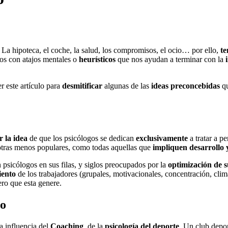
La hipoteca, el coche, la salud, los compromisos, el ocio… por ello,
te
mos con atajos mentales o
heurísticos
que nos ayudan a terminar con la
r este artículo para
desmitificar
algunas de las
ideas preconcebidas
qu
r la idea
de que los psicólogos se dedican
exclusivamente
a tratar a p
 otras menos populares, como todas aquellas que
impliquen desarrollo 
psicólogos en sus filas, y siglos preocupados por la
optimización de 
iento
de los trabajadores (grupales, motivacionales, concentración, cli
ero que esta genere.
vo
a influencia del
Coaching
, de la
psicología del deporte
. Un club depor