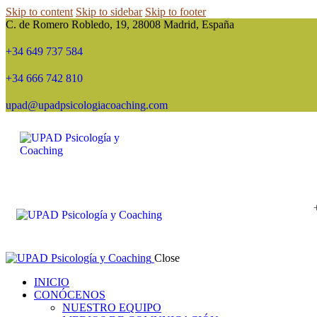
Skip to content
Skip to sidebar
Skip to footer
C. de Romero Robledo, 19, 28008 Madrid, España
+34 649 737 584
+34 666 742 810
upad@upadpsicologiacoaching.com
Close
INICIO
CONÓCENOS
NUESTRO EQUIPO