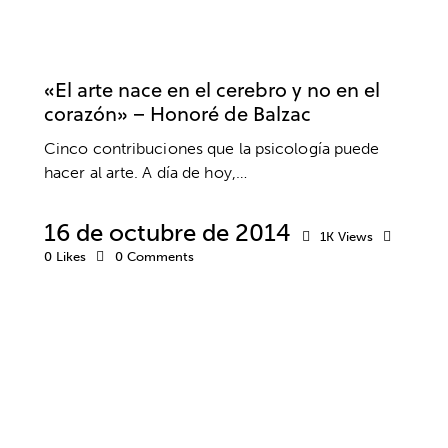
PNL
PSICOLOGÍA
RENDIMIENTO
SALUD
VALORES
«El arte nace en el cerebro y no en el
corazón» – Honoré de Balzac
Cinco contribuciones que la psicología puede
hacer al arte. A día de hoy,…
16 de octubre de 2014
1K
Views
0
Likes
0
Comments