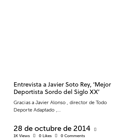
INTELIGENCIA EMOCIONAL
LENGUAJE CORPORAL
MIEDOS
MOTIVACIÓN
PENSAMIENTO EFICAZ
PENSAMIENTO POSITIVO
PSICOLOGÍA
PSICOLOGÍA DEL ENTRENADOR
PSICOLOGÍA DEPORTIVA
RENDIMIENTO
RENDIMIENTO DEPORTIVO
RESPONSABILIDAD
RETIRADA DEPORTIVA
RETOS
RUTINAS DE COMPETICIÓN
SALUD MENTAL
VALORES
VIDA SANA
Entrevista a Javier Soto Rey, ‘Mejor
Deportista Sordo del Siglo XX’
Gracias a Javier Alonso , director de Todo
Deporte Adaptado ,…
28 de octubre de 2014
1K
Views
0
Likes
0
Comments