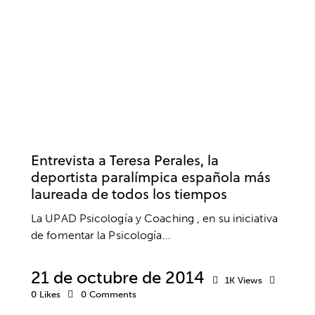
ENTREVISTAS
ÉXITO
INTELIGENCIA EMOCIONAL
MOTIVACIÓN
MOTIVACIÓN DEPORTIVA
NATACIÓN
PENSAMIENTO POSITIVO
PSICOLOGÍA
PSICOLOGÍA DEPORTIVA
RENDIMIENTO DEPORTIVO
RETOS
SALUD MENTAL
VALORES
Entrevista a Teresa Perales, la
deportista paralímpica española más
laureada de todos los tiempos
La UPAD Psicología y Coaching , en su iniciativa
de fomentar la Psicología…
21 de octubre de 2014
1K
Views
0
Likes
0
Comments