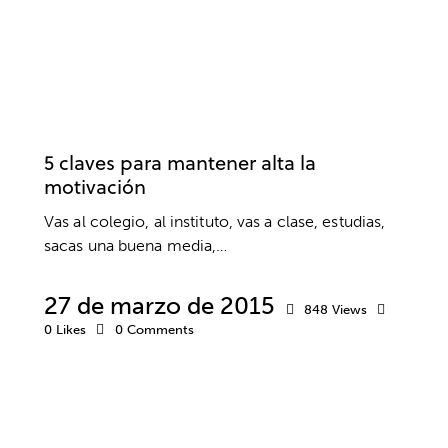
MOTIVACIÓN ESCOLAR
MOTIVACIÓN EXTRÍNSECA
MOTIVACIÓN INTRÍNSECA
MOTIVACIÓN MUSICAL
PENSAMIENTO POSITIVO
PNL
PSICOLOGÍA
RENDIMIENTO
RESPONSABILIDAD
SALUD
VALORES
5 claves para mantener alta la
motivación
Vas al colegio, al instituto, vas a clase, estudias,
sacas una buena media,…
27 de marzo de 2015
848
Views
0
Likes
0
Comments