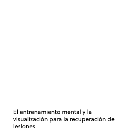
DEPORTE
DESARROLLO DEPORTIVO
ENTRENAMIENTO MENTAL
ÉXITO
LESIONES
MOTIVACIÓN
MOTIVACIÓN DEPORTIVA
PENSAMIENTO POSITIVO
PSICOLOGÍA
PSICOLOGÍA DEL ENTRENADOR
PSICOLOGÍA DEPORTIVA
RECUPERACIÓN DE LESIONES
RENDIMIENTO DEPORTIVO
RETOS
RUTINAS DE COMPETICIÓN
SALUD
VALORES
VIDA SANA
El entrenamiento mental y la
visualización para la recuperación de
lesiones