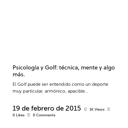
DESARROLLO DEPORTIVO
EMOCIONES
ENTRENAMIENTO MENTAL
ESTRÉS
GOLF
MOTIVACIÓN
MOTIVACIÓN DEPORTIVA
PENSAMIENTO POSITIVO
PSICOLOGÍA
PSICOLOGÍA DEPORTIVA
RENDIMIENTO
RENDIMIENTO DEPORTIVO
RUTINAS DE COMPETICIÓN
Psicología y Golf: técnica, mente y algo
más.
El Golf puede ser entendido como un deporte
muy particular, armónico, apacible…
19 de febrero de 2015
1K
Views
0
Likes
0
Comments