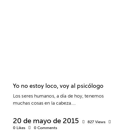
DESARROLLO EDUCATIVO
DESARROLLO PERSONAL
DESARROLLO PROFESIONAL
EDUCACIÓN
ENTRENAMIENTO MENTAL
ESTRÉS
ÉXITO
INTELIGENCIA EMOCIONAL
LENGUAJE CORPORAL
MIEDOS
MOTIVACIÓN
MÚSICA Y ARTES
PENSAMIENTO POSITIVO
PNL
PSICOLOGÍA
RENDIMIENTO
RESPONSABILIDAD
SALUD
SALUD MENTAL
SUPERACIÓN
VALORES
Yo no estoy loco, voy al psicólogo
Los seres humanos, a día de hoy, tenemos
muchas cosas en la cabeza.…
20 de mayo de 2015
827
Views
0
Likes
0
Comments