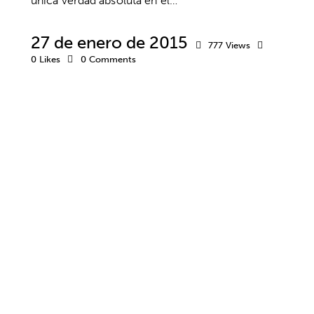
única verdad absoluta en el…
27 de enero de 2015
777
Views
0
Likes
0
Comments
ACTITUD
BIENESTAR
COACHING
CREENCIAS
DESARROLLO PERSONAL