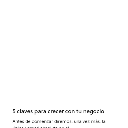
ACTITUD
BIENESTAR
COACHING
CREENCIAS
DESARROLLO PERSONAL
DESARROLLO PROFESIONAL
EMOCIONES
EMPRENDEDORES
EMPRESA
EQUIPO
ÉXITO
MOTIVACIÓN
PENSAMIENTO EFICAZ
PENSAMIENTO POSITIVO
PSICOLOGÍA
RENDIMIENTO
RENDIMIENTO EMPRESARIAL
RESPONSABILIDAD
RETOS
SUPERACIÓN
VALORES
5 claves para crecer con tu negocio
Antes de comenzar diremos, una vez más, la