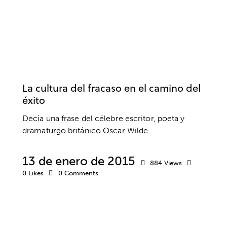
DESARROLLO PROFESIONAL
EDUCACIÓN
EMOCIONES
ÉXITO
MIEDOS
MOTIVACIÓN
PENSAMIENTO POSITIVO
PNL
PSICOLOGÍA
SALUD
SALUD MENTAL
SUPERACIÓN
VIDA SANA
La cultura del fracaso en el camino del
éxito
Decía una frase del célebre escritor, poeta y
dramaturgo británico Oscar Wilde …
13 de enero de 2015
884
Views
0
Likes
0
Comments