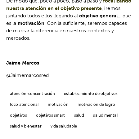
De modo que, poco a poco, paso a paso y
focalizando
nuestra atención en el objetivo presente
,
iremos
juntando todos ellos llegando al
objetivo general
… que
es la
motivación
. Con la suficiente, seremos capaces
de marcar la diferencia en nuestros contextos y
mercados.
Jaime Marcos
@Jaimemarcosred
atención-concentración
establecimiento de objetivos
foco atencional
motivación
motivación de logro
objetivos
objetivos smart
salud
salud mental
salud y bienestar
vida saludable