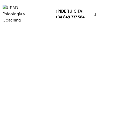
¡PIDE TU CITA!
+34 649 737 584
BIENESTAR
COACHING
DESARROLLO PERSONAL
DESARROLLO PROFESIONAL
ÉXITO
INTELIGENCIA EMOCIONAL
MOTIVACIÓN
MOTIVACIÓN DE LOGRO
MOTIVACIÓN DEPORTIVA
MOTIVACIÓN ESCOLAR
MOTIVACIÓN EXTRÍNSECA
MOTIVACIÓN INTRÍNSECA
MOTIVACIÓN MUSICAL
PENSAMIENTO POSITIVO
PNL
PSICOLOGÍA
RENDIMIENTO
RESPONSABILIDAD
SALUD
VALORES