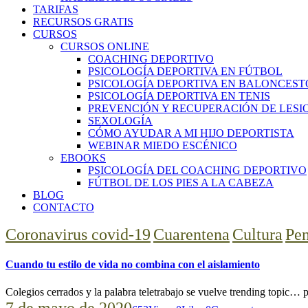
TARIFAS
RECURSOS GRATIS
CURSOS
CURSOS ONLINE
COACHING DEPORTIVO
PSICOLOGÍA DEPORTIVA EN FÚTBOL
PSICOLOGÍA DEPORTIVA EN BALONCEST
PSICOLOGÍA DEPORTIVA EN TENIS
PREVENCIÓN Y RECUPERACIÓN DE LESI
SEXOLOGÍA
CÓMO AYUDAR A MI HIJO DEPORTISTA
WEBINAR MIEDO ESCÉNICO
EBOOKS
PSICOLOGÍA DEL COACHING DEPORTIVO
FÚTBOL DE LOS PIES A LA CABEZA
BLOG
CONTACTO
facebook-
twitter-
instagram
Coronavirus covid-19
Cuarentena
Cultura
Pe
1
x
Cuando tu estilo de vida no combina con el aislamiento
Colegios cerrados y la palabra teletrabajo se vuelve trending topic…
7 de mayo de 2020