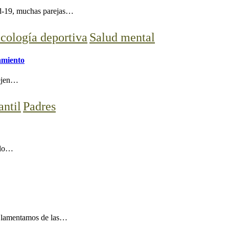
id-19, muchas parejas…
icología deportiva
Salud mental
namiento
dejen…
antil
Padres
l lo…
s lamentamos de las…