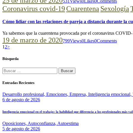
25 de marzo de 2020
531
Views
0
Likes
0
Comments
Coronavirus covid-19
Cuarentena
Sexología
Cómo lidiar con las relaciones de pareja a distancia durante la c
Ya sabemos que la cuarentena provocada por el coronavirus COVID-
19 de marzo de 2020
799
Views
0
Likes
0
Comments
Paginación
Page
Page
1
2
>
de
Búsqueda
entradas
Buscar:
Entradas Recientes
Desarrollo profesional,
Emociones,
Empresa,
Inteligencia emocional,
6 de agosto de 2026
Inteligencia emocional en el trabajo: la habilidad que diferencia a los profesionales más va
Oposiciones,
Autoconfianza,
Autoestima
5 de agosto de 2026