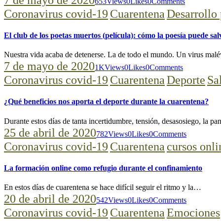
653
Views
0
Likes
0
Comments
Coronavirus covid-19
Cuarentena
Desarrollo 
El club de los poetas muertos (película): cómo la poesía puede sa
Nuestra vida acaba de detenerse. La de todo el mundo. Un virus ma
7 de mayo de 2020
1K
Views
0
Likes
0
Comments
Coronavirus covid-19
Cuarentena
Deporte
Sa
¿Qué beneficios nos aporta el deporte durante la cuarentena?
Durante estos días de tanta incertidumbre, tensión, desasosiego, la 
25 de abril de 2020
782
Views
0
Likes
0
Comments
Coronavirus covid-19
Cuarentena
cursos onli
La formación online como refugio durante el confinamiento
En estos días de cuarentena se hace difícil seguir el ritmo y la…
20 de abril de 2020
542
Views
0
Likes
0
Comments
Coronavirus covid-19
Cuarentena
Emociones