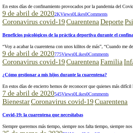
En estos días de confinamiento provocados por la pandemia del Cov
9 de abril de 2020
2K
Views
0
Likes
0
Comments
Coronavirus covid-19
Cuarentena
Deporte
Ps
Beneficios psicológicos de la práctica deportiva durante el confi
“Voy a acabar la cuarentena con unos kilitos de más”, “Cuando me 
9 de abril de 2020
775
Views
0
Likes
0
Comments
Coronavirus covid-19
Cuarentena
Familia
Inf
¿Cómo gestionar a mis hijos durante la cuarentena?
En estos días de encierro hemos de reconocer que quienes más difíci
7 de abril de 2020
545
Views
0
Likes
0
Comments
Bienestar
Coronavirus covid-19
Cuarentena
Covid-19: la cuarentena que necesitabas
Siempre queremos más tiempo, siempre nos falta tiempo, siempre no