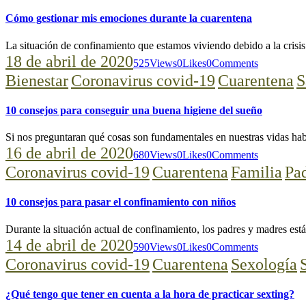
Cómo gestionar mis emociones durante la cuarentena
La situación de confinamiento que estamos viviendo debido a la cri
18 de abril de 2020
525
Views
0
Likes
0
Comments
Bienestar
Coronavirus covid-19
Cuarentena
S
10 consejos para conseguir una buena higiene del sueño
Si nos preguntaran qué cosas son fundamentales en nuestras vidas h
16 de abril de 2020
680
Views
0
Likes
0
Comments
Coronavirus covid-19
Cuarentena
Familia
Pa
10 consejos para pasar el confinamiento con niños
Durante la situación actual de confinamiento, los padres y madres e
14 de abril de 2020
590
Views
0
Likes
0
Comments
Coronavirus covid-19
Cuarentena
Sexología
¿Qué tengo que tener en cuenta a la hora de practicar sexting?