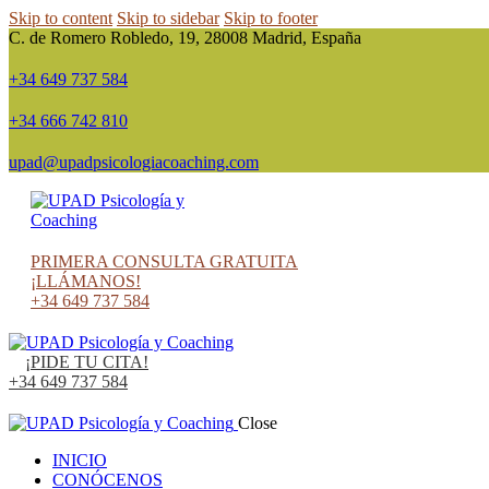
Skip to content
Skip to sidebar
Skip to footer
C. de Romero Robledo, 19, 28008 Madrid, España
+34 649 737 584
+34 666 742 810
upad@upadpsicologiacoaching.com
instagram
facebook
twitter-
linkedin
x
PRIMERA CONSULTA GRATUITA
¡LLÁMANOS!
+34 649 737 584
¡PIDE TU CITA!
+34 649 737 584
Close
INICIO
CONÓCENOS