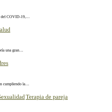
sis del COVID-19,…
alud
abría una gran…
dres
stán cumpliendo la…
Sexualidad
Terapia de pareja