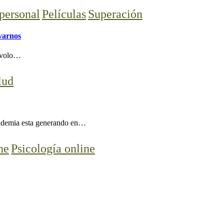
personal
Películas
Superación
lvarnos
lévolo…
lud
pandemia esta generando en…
ne
Psicología online