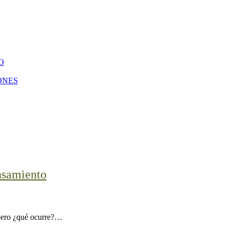
O
ONES
nsamiento
 pero ¿qué ocurre?…