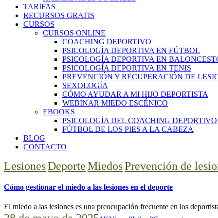
TARIFAS
RECURSOS GRATIS
CURSOS
CURSOS ONLINE
COACHING DEPORTIVO
PSICOLOGÍA DEPORTIVA EN FÚTBOL
PSICOLOGÍA DEPORTIVA EN BALONCEST
PSICOLOGÍA DEPORTIVA EN TENIS
PREVENCIÓN Y RECUPERACIÓN DE LESI
SEXOLOGÍA
CÓMO AYUDAR A MI HIJO DEPORTISTA
WEBINAR MIEDO ESCÉNICO
EBOOKS
PSICOLOGÍA DEL COACHING DEPORTIVO
FÚTBOL DE LOS PIES A LA CABEZA
BLOG
CONTACTO
facebook-
twitter-
instagram
Lesiones
Deporte
Miedos
Prevención de lesio
1
x
Cómo gestionar el miedo a las lesiones en el deporte
El miedo a las lesiones es una preocupación frecuente en los deportis
28 de mayo de 2025