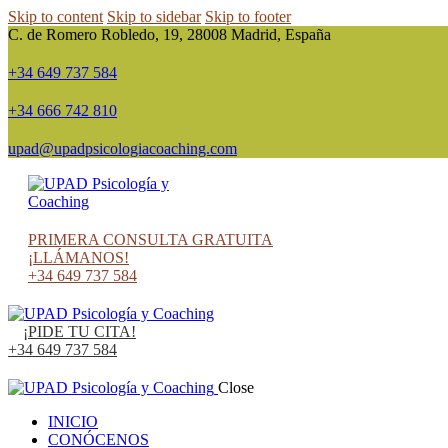
Skip to content
Skip to sidebar
Skip to footer
C. de Romero Robledo, 19, 28008 Madrid, España
+34 649 737 584
+34 666 742 810
upad@upadpsicologiacoaching.com
instagram
facebook
twitter-
linkedin
x
PRIMERA CONSULTA GRATUITA
¡LLÁMANOS!
+34 649 737 584
¡PIDE TU CITA!
+34 649 737 584
Close
INICIO
CONÓCENOS