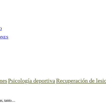
O
ONES
nes
Psicología deportiva
Recuperación de lesi
tas, tanto…