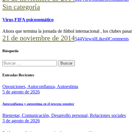
Sin categoría
Virus FIFA psicosomático
Ahora que termina la jornada de fútbol internacional , los clubes pas
21 de noviembre de 2014
544
Views
0
Likes
0
Comments
Búsqueda
Buscar:
Entradas Recientes
Oposiciones,
Autoconfianza,
Autoestima
5 de agosto de 2026
Autoconfianza y autoestima en el proceso opositor
Bienestar,
Comunicación,
Desarrollo personal,
Relaciones sociales
3 de agosto de 2026