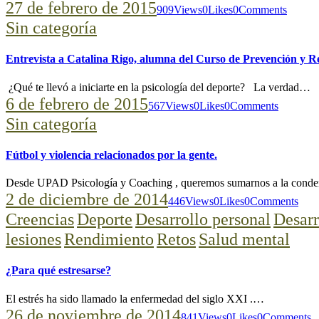
27 de febrero de 2015
909
Views
0
Likes
0
Comments
Sin categoría
Entrevista a Catalina Rigo, alumna del Curso de Prevención y R
¿Qué te llevó a iniciarte en la psicología del deporte? La verdad…
6 de febrero de 2015
567
Views
0
Likes
0
Comments
Sin categoría
Fútbol y violencia relacionados por la gente.
Desde UPAD Psicología y Coaching , queremos sumarnos a la cond
2 de diciembre de 2014
446
Views
0
Likes
0
Comments
Creencias
Deporte
Desarrollo personal
Desarr
lesiones
Rendimiento
Retos
Salud mental
¿Para qué estresarse?
El estrés ha sido llamado la enfermedad del siglo XXI .…
26 de noviembre de 2014
841
Views
0
Likes
0
Comments