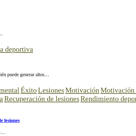
.…
a deportiva
bién puede generar altos…
mental
Éxito
Lesiones
Motivación
Motivación 
va
Recuperación de lesiones
Rendimiento depor
e lesiones
de…