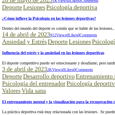
1K
Views
0
Likes
0
Comments
Deporte
Lesiones
Psicología deportiva
¿Cómo influye la Psicología en las lesiones deportivas?
Dentro del mundo del deporte es común que se hable de las lesiones
14 de abril de 2023
912
Views
0
Likes
0
Comments
Ansiedad y Estrés
Deporte
Lesiones
Psicologí
Influencia del estrés y la ansiedad en las lesiones deportivas
El deporte competitivo puede ser emocionante y desafiante, pero tam
3 de abril de 2023
2K
Views
0
Likes
0
Comments
Deporte
Desarrollo deportivo
Entrenamiento 
Psicología del entrenador
Psicología deporti
Valores
Vida sana
El entrenamiento mental y la visualización para la recuperación d
La práctica deportiva está muy relacionada con las lesiones . Se pue