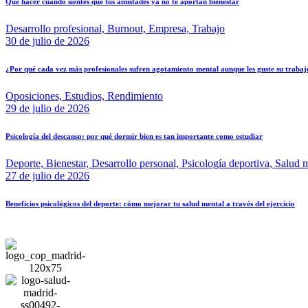
Qué hacer cuando sientes que tus amistades ya no te aportan bienestar
Desarrollo profesional,
Burnout,
Empresa,
Trabajo
30 de julio de 2026
¿Por qué cada vez más profesionales sufren agotamiento mental aunque les guste su trabaj
Oposiciones,
Estudios,
Rendimiento
29 de julio de 2026
Psicología del descanso: por qué dormir bien es tan importante como estudiar
Deporte,
Bienestar,
Desarrollo personal,
Psicología deportiva,
Salud m
27 de julio de 2026
Beneficios psicológicos del deporte: cómo mejorar tu salud mental a través del ejercicio