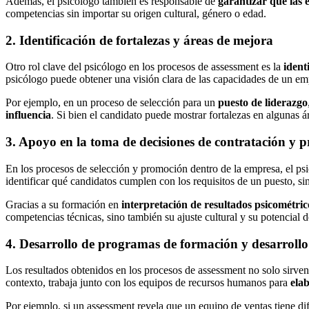
Además, el psicólogo también es responsable de
garantizar que las 
competencias sin importar su origen cultural, género o edad.
2. Identificación de fortalezas y áreas de mejora
Otro rol clave del psicólogo en los procesos de assessment es la
ident
psicólogo puede obtener una visión clara de las capacidades de un em
Por ejemplo, en un proceso de selección para un
puesto de liderazgo
influencia
. Si bien el candidato puede mostrar fortalezas en algunas á
3. Apoyo en la toma de decisiones de contratación y 
En los procesos de selección y promoción dentro de la empresa, el psi
identificar qué candidatos cumplen con los requisitos de un puesto, s
Gracias a su formación en
interpretación de resultados psicométri
competencias técnicas, sino también su ajuste cultural y su potencial 
4. Desarrollo de programas de formación y desarrollo
Los resultados obtenidos en los procesos de assessment no solo sirve
contexto, trabaja junto con los equipos de recursos humanos para
ela
Por ejemplo, si un assessment revela que un equipo de ventas tiene dif