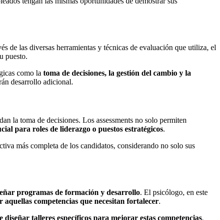
leados tengan las mismas oportunidades de demostrar sus
vés de las diversas herramientas y técnicas de evaluación que utiliza, el
u puesto.
égicas como la
toma de decisiones, la gestión del cambio y la
rán desarrollo adicional.
ldan la toma de decisiones. Los assessments no solo permiten
ial para roles de liderazgo o puestos estratégicos
.
ectiva más completa de los candidatos, considerando no solo sus
señar programas de formación y desarrollo
. El psicólogo, en este
 aquellas competencias que necesitan fortalecer
.
e diseñar talleres específicos para mejorar estas competencias
.