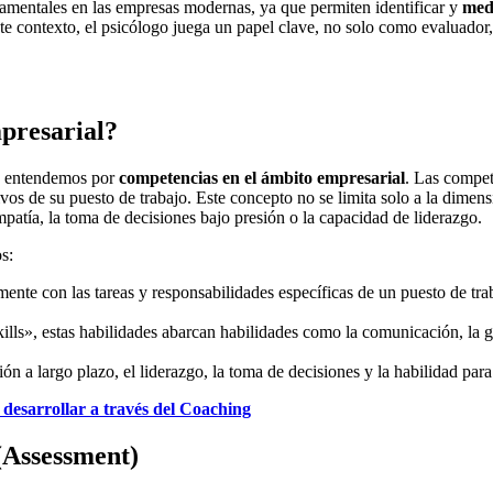
mentales en las empresas modernas, ya que permiten identificar y
medi
ste contexto, el psicólogo juega un papel clave, no solo como evaluador,
presarial?
ué entendemos por
competencias en el ámbito empresarial
. Las compet
os de su puesto de trabajo. Este concepto no se limita solo a la dimen
patía, la toma de decisiones bajo presión o la capacidad de liderazgo.
s:
amente con las tareas y responsabilidades específicas de un puesto de t
lls», estas habilidades abarcan habilidades como la comunicación, la ge
sión a largo plazo, el liderazgo, la toma de decisiones y la habilidad pa
 desarrollar a través del Coaching
(Assessment)