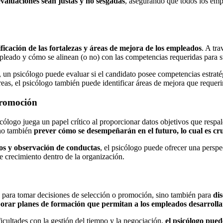
evaluaciones sean justas y no sesgadas
, asegurando que todos los emp
ificación de las fortalezas y áreas de mejora de los empleados
. A tra
pleado y cómo se alinean (o no) con las competencias requeridas para s
, un psicólogo puede evaluar si el candidato posee competencias estrat
reas, el psicólogo también puede identificar áreas de mejora que requeri
promoción
cólogo juega un papel crítico al proporcionar datos objetivos que respa
ino también
prever cómo se desempeñarán en el futuro, lo cual es cruc
cos y observación de conductas
, el psicólogo puede ofrecer una persp
de crecimiento dentro de la organización.
n para tomar decisiones de selección o promoción, sino también para
di
borar planes de formación que permitan a los empleados desarrollar
icultades con la gestión del tiempo y la negociación,
el psicólogo pued