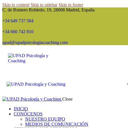
Skip to content
Skip to sidebar
Skip to footer
C. de Romero Robledo, 19, 28008 Madrid, España
+34 649 737 584
+34 666 742 810
upad@upadpsicologiacoaching.com
Close
INICIO
CONÓCENOS
NUESTRO EQUIPO
MEDIOS DE COMUNICACIÓN