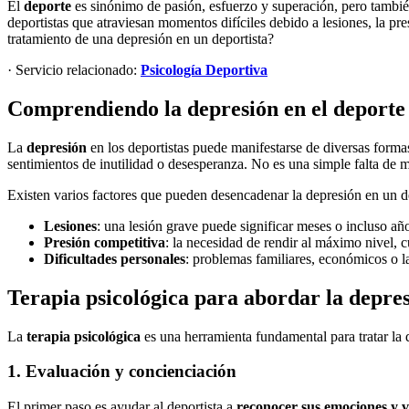
El
deporte
es sinónimo de pasión, esfuerzo y superación, pero tambi
deportistas que atraviesan momentos difíciles debido a lesiones, la pr
tratamiento de una depresión en un deportista?
· Servicio relacionado:
Psicología Deportiva
Comprendiendo la depresión en el deporte
La
depresión
en los deportistas puede manifestarse de diversas formas:
sentimientos de inutilidad o desesperanza. No es una simple falta de 
Existen varios factores que pueden desencadenar la depresión en un de
Lesiones
: una lesión grave puede significar meses o incluso añ
Presión competitiva
: la necesidad de rendir al máximo nivel, c
Dificultades personales
: problemas familiares, económicos o la
Terapia psicológica para abordar la depre
La
terapia psicológica
es una herramienta fundamental para tratar la 
1. Evaluación y concienciación
El primer paso es ayudar al deportista a
reconocer sus emociones y v