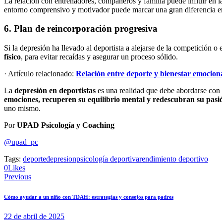
La relación con entrenadores, compañeros y familia puede influir en la
entorno comprensivo y motivador puede marcar una gran diferencia e
6. Plan de reincorporación progresiva
Si la depresión ha llevado al deportista a alejarse de la competición 
físico
, para evitar recaídas y asegurar un proceso sólido.
· Artículo relacionado:
Relación entre deporte y bienestar emocion
La
depresión en deportistas
es una realidad que debe abordarse con 
emociones, recuperen su equilibrio mental y redescubran su pasi
uno mismo.
Por
UPAD Psicología y Coaching
@upad_pc
Tags:
deporte
depresion
psicología deportiva
rendimiento deportivo
0
Likes
Previous
Cómo ayudar a un niño con TDAH: estrategias y consejos para padres
22 de abril de 2025