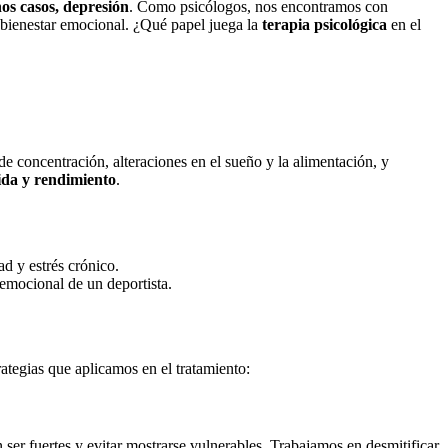
nos casos, depresión
. Como psicólogos, nos encontramos con
y bienestar emocional. ¿Qué papel juega la
terapia psicológica
en el
 de concentración, alteraciones en el sueño y la alimentación, y
ida y rendimiento
.
ad y estrés crónico.
 emocional de un deportista.
ategias que aplicamos en el tratamiento:
 ser fuertes y evitar mostrarse vulnerables. Trabajamos en desmitificar