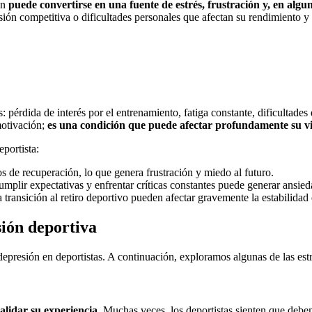
én
puede convertirse en una fuente de estrés, frustración y, en algu
esión competitiva o dificultades personales que afectan su rendimiento 
 pérdida de interés por el entrenamiento, fatiga constante, dificultades
motivación;
es una condición que puede afectar profundamente su v
portista:
os de recuperación, lo que genera frustración y miedo al futuro.
umplir expectativas y enfrentar críticas constantes puede generar ansied
 transición al retiro deportivo pueden afectar gravemente la estabilidad
sión deportiva
depresión en deportistas. A continuación, exploramos algunas de las estr
alidar su experiencia
. Muchas veces, los deportistas sienten que deben