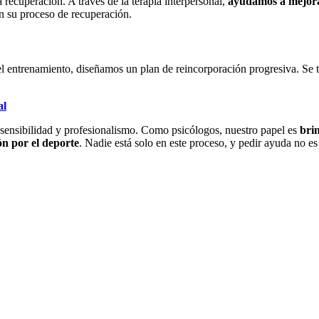
 recuperación. A través de la terapia interpersonal,
ayudamos a mejorar
n su proceso de recuperación.
o el entrenamiento, diseñamos un plan de reincorporación progresiva. Se 
al
sensibilidad y profesionalismo. Como psicólogos, nuestro papel es
bri
ón por el deporte
. Nadie está solo en este proceso, y pedir ayuda no e