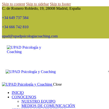
Skip to content
Skip to sidebar
Skip to footer
C. de Romero Robledo, 19, 28008 Madrid, España
+34 649 737 584
+34 666 742 810
upad@upadpsicologiacoaching.com
Close
INICIO
CONÓCENOS
NUESTRO EQUIPO
MEDIOS DE COMUNICACIÓN