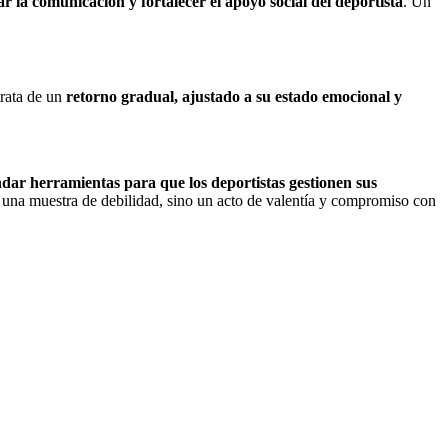
 la comunicación y fortalecer el apoyo social del deportista
. Un
trata de un
retorno gradual, ajustado a su estado emocional y
ndar herramientas para que los deportistas gestionen sus
s una muestra de debilidad, sino un acto de valentía y compromiso con