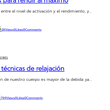
entre el nivel de activación y el rendimiento, y…
5
2K
Views
0
Likes
0
Comments
STRÉS
 técnicas de relajación
ón de nuestro cuerpo es mayor de la debida ya…
3
704
Views
0
Likes
0
Comments