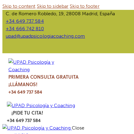
Skip to content
Skip to sidebar
Skip to footer
C. de Romero Robledo, 19, 28008 Madrid, España
+34 649 737 584
+34 666 742 810
upad@upadpsicologiacoaching.com
instagram
facebook
twitter-
linkedin
x
PRIMERA CONSULTA GRATUITA
¡LLÁMANOS!
+34 649 737 584
¡PIDE TU CITA!
+34 649 737 584
Close