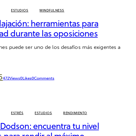
ESTUDIOS
MINDFULNESS
lajación: herramientas para
dad durante las oposiciones
nes puede ser uno de los desafíos más exigentes a
5
472
Views
0
Likes
0
Comments
ESTRÉS
ESTUDIOS
RENDIMIENTO
-Dodson: encuentra tu nivel
s para rendir al máximo