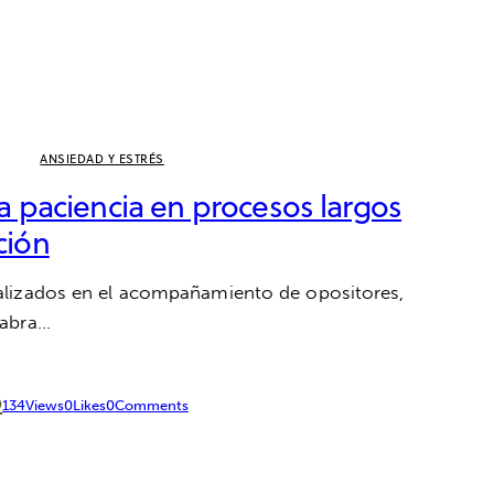
ANSIEDAD Y ESTRÉS
 paciencia en procesos largos
ción
lizados en el acompañamiento de opositores,
labra…
6
134
Views
0
Likes
0
Comments