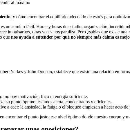
miento
, y cómo encontrar el equilibrio adecuado de estrés para optimiza
s un camino fácil. Horas y horas de estudio, organización, incertidumb
e impulsarnos, otras veces nos paraliza. Pero ¿sabías que existe una rel
co que
nos ayuda a entender por qué no siempre más calma es mejo
obert Yerkes y John Dodson, establece que existe una relación en form
jo: no hay motivación, foco ni energía suficiente.
nza su punto óptimo: estamos alerta, concentrados y eficientes.
lve a caer: la ansiedad, la fatiga o el bloqueo empiezan a hacer acto de 
tá en encontrar el punto justo, ese nivel óptimo donde nuestro cuerpo y 
preparar unas oposiciones?