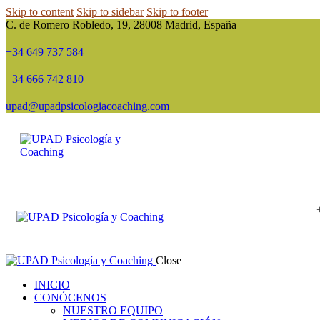
Skip to content
Skip to sidebar
Skip to footer
C. de Romero Robledo, 19, 28008 Madrid, España
+34 649 737 584
+34 666 742 810
upad@upadpsicologiacoaching.com
Close
INICIO
CONÓCENOS
NUESTRO EQUIPO