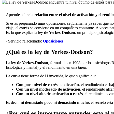
Aprende sobre la
relación entre el nivel de activación y el rendi
Si estás preparando unas oposiciones, seguramente ya sabes que no e
viaje, el
estrés
se convierte en un compañero constante. A veces parec
Es lo que explica la
ley de Yerkes-Dodson
: un principio psicológi
· Servicio relacionado:
Oposiciones
¿Qué es la ley de Yerkes-Dodson?
La
ley de Yerkes-Dodson
, formulada en 1908 por los psicólogos R
fisiológica y mental) y el rendimiento en una tarea.
La curva tiene forma de U invertida, lo que significa que:
Con poco nivel de estrés o activación
, el rendimiento es ba
Con un nivel moderado de activación
, el rendimiento alca
Con un nivel alto de activación o estrés
, el rendimiento vue
Es decir,
ni demasiado poco ni demasiado mucho
: el secreto es
¿Por qué es importante entender esto al 