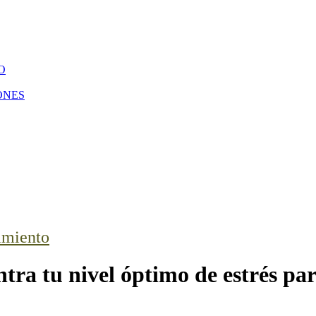
O
ONES
imiento
tra tu nivel óptimo de estrés pa