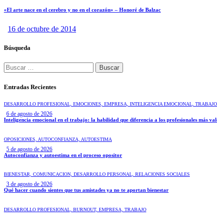
«El arte nace en el cerebro y no en el corazón» – Honoré de Balzac
16 de octubre de 2014
Búsqueda
Entradas Recientes
DESARROLLO PROFESIONAL,
EMOCIONES,
EMPRESA,
INTELIGENCIA EMOCIONAL,
TRABAJO
6 de agosto de 2026
Inteligencia emocional en el trabajo: la habilidad que diferencia a los profesionales más va
OPOSICIONES,
AUTOCONFIANZA,
AUTOESTIMA
5 de agosto de 2026
Autoconfianza y autoestima en el proceso opositor
BIENESTAR,
COMUNICACIÓN,
DESARROLLO PERSONAL,
RELACIONES SOCIALES
3 de agosto de 2026
Qué hacer cuando sientes que tus amistades ya no te aportan bienestar
DESARROLLO PROFESIONAL,
BURNOUT,
EMPRESA,
TRABAJO