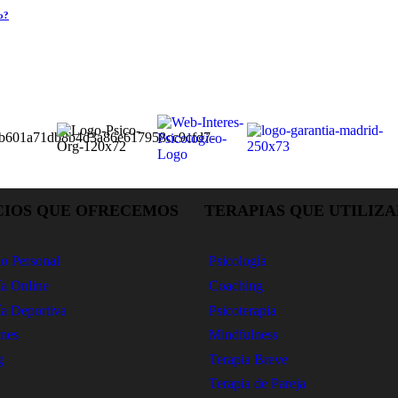
o?
CIOS QUE OFRECEMOS
TERAPIAS QUE UTILIZ
lo Personal
Psicología
ía Online
Coaching
ía Deportiva
Psicoterapia
nes
Mindfulness
g
Terapia Breve
Terapia de Pareja