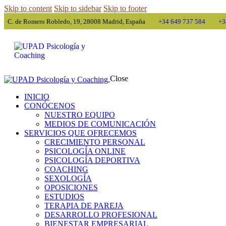
Skip to content
Skip to sidebar
Skip to footer
C. de Romero Robledo, 19, 28008 Madrid, España
+34 649 737 584
+3
Close
INICIO
CONÓCENOS
NUESTRO EQUIPO
MEDIOS DE COMUNICACIÓN
SERVICIOS QUE OFRECEMOS
CRECIMIENTO PERSONAL
PSICOLOGÍA ONLINE
PSICOLOGÍA DEPORTIVA
COACHING
SEXOLOGÍA
OPOSICIONES
ESTUDIOS
TERAPIA DE PAREJA
DESARROLLO PROFESIONAL
BIENESTAR EMPRESARIAL