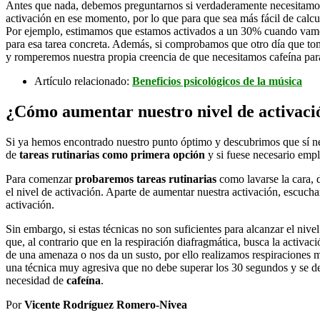
Antes que nada, debemos preguntarnos si verdaderamente necesitamo
activación en ese momento, por lo que para que sea más fácil de calcul
Por ejemplo, estimamos que estamos activados a un 30% cuando vamos 
para esa tarea concreta. Además, si comprobamos que otro día que 
y romperemos nuestra propia creencia de que necesitamos cafeína para
Artículo relacionado:
Beneficios psicológicos de la música
¿Cómo aumentar nuestro nivel de activació
Si ya hemos encontrado nuestro punto óptimo y descubrimos que sí nec
de
tareas rutinarias como primera opción
y si fuese necesario emp
Para comenzar
probaremos tareas rutinarias
como lavarse la cara, 
el nivel de activación. Aparte de aumentar nuestra activación, escucha
activación.
Sin embargo, si estas técnicas no son suficientes para alcanzar el niv
que, al contrario que en la respiración diafragmática, busca la activ
de una amenaza o nos da un susto, por ello realizamos respiraciones 
una técnica muy agresiva que no debe superar los 30 segundos y se de
necesidad de
cafeína
.
Por
Vicente Rodríguez Romero-Nivea