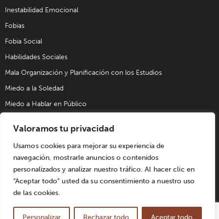
Inestabilidad Emocional
Fobias
Fobia Social
Habilidades Sociales
Mala Organización y Planificación con los Estudios
Miedo a la Soledad
Miedo a Hablar en Público
Problemas de Pareja
Valoramos tu privacidad
Problemas Sexuales
Usamos cookies para mejorar su experiencia de
Trastorno Obsesivo Compulsivo (TOC)
navegación, mostrarle anuncios o contenidos
Trastornos de Alimentación
personalizados y analizar nuestro tráfico. Al hacer clic en
“Aceptar todo” usted da su consentimiento a nuestro uso
de las cookies.
© UPAD Psicología y Coaching S.L. | Todos los derechos
reservados. Diseñado por
Win Innovacion
. |
Aviso Legal
|
Personalizar
Rechazar todo
Aceptar todo