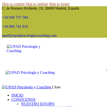
Skip to content
Skip to sidebar
Skip to footer
C. de Romero Robledo, 19, 28008 Madrid, España
+34 649 737 584
+34 666 742 810
upad@upadpsicologiacoaching.com
Close
INICIO
CONÓCENOS
NUESTRO EQUIPO