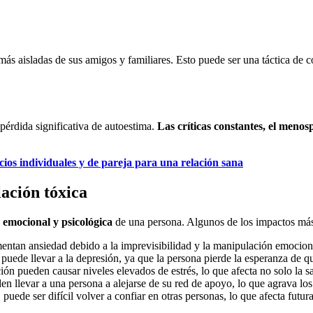
ás aisladas de sus amigos y familiares. Esto puede ser una táctica de co
pérdida significativa de autoestima.
Las críticas constantes, el menos
cios individuales y de pareja para una relación sana
ación tóxica
d emocional y psicológica
de una persona. Algunos de los impactos má
mentan ansiedad debido a la imprevisibilidad y la manipulación emocion
a puede llevar a la depresión, ya que la persona pierde la esperanza de q
ción pueden causar niveles elevados de estrés, lo que afecta no solo la sa
en llevar a una persona a alejarse de su red de apoyo, lo que agrava lo
, puede ser difícil volver a confiar en otras personas, lo que afecta futur