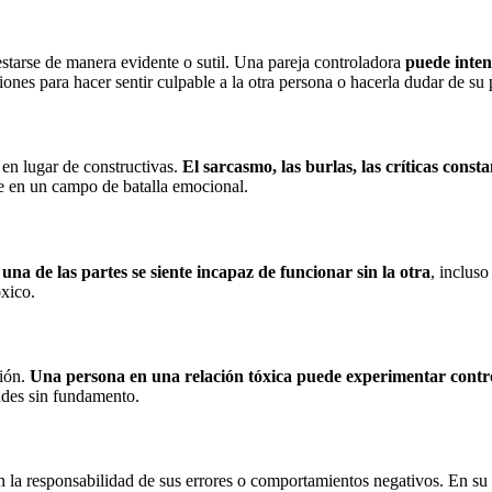
estarse de manera evidente o sutil. Una pareja controladora
puede inten
nes para hacer sentir culpable a la otra persona o hacerla dudar de su p
 en lugar de constructivas.
El sarcasmo, las burlas, las críticas cons
te en un campo de batalla emocional.
una de las partes se siente incapaz de funcionar sin la otra
, inclus
óxico.
ción.
Una persona en una relación tóxica puede experimentar control
ades sin fundamento.
 la responsabilidad de sus errores o comportamientos negativos. En su