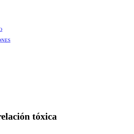
O
ONES
relación tóxica