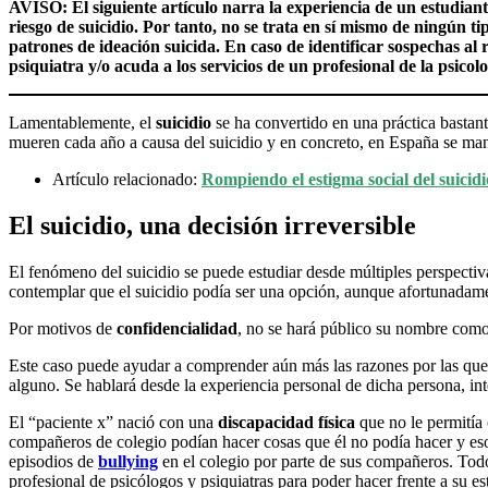
AVISO: El siguiente artículo narra la experiencia de un estudia
riesgo de suicidio. Por tanto, no se trata en sí mismo de ningún 
patrones de ideación suicida. En caso de identificar sospechas a
psiquiatra y/o acuda a los servicios de un profesional de la psicol
Lamentablemente, el
suicidio
se ha convertido en una práctica bastan
mueren cada año a causa del suicidio y en concreto, en España se mant
Artículo relacionado:
Rompiendo el estigma social del suicidi
El suicidio, una decisión irreversible
El fenómeno del suicidio se puede estudiar desde múltiples perspectiv
contemplar que el suicidio podía ser una opción, aunque afortunadamen
Por motivos de
confidencialidad
, no se hará público su nombre como 
Este caso puede ayudar a comprender aún más las razones por las que 
alguno. Se hablará desde la experiencia personal de dicha persona, in
El “paciente x” nació con una
discapacidad física
que no le permitía 
compañeros de colegio podían hacer cosas que él no podía hacer y eso 
episodios de
bullying
en el colegio por parte de sus compañeros. Todo 
profesional de psicólogos y psiquiatras para poder hacer frente a su 