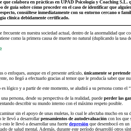
nte que colabora en prácticas en UPAD Psicología y Coaching S.L. 
tipo de guía sobre cómo proceder en el caso de identificar que algu
l respecto, consúltese inmediatamente con su entorno cercano o fam
ogía clínica debidamente certificado.
te frecuente en nuestra sociedad actual, dentro de la anormalidad que c
iene como la primera causa de muerte no natural (duplicando la tasa de 
o
as o enfoques, aunque en el presente artículo,
únicamente se pretende
te, no llegó a efectuarlo gracias al temor que le producía saber que nun
es lógico y a partir de este momento, se aludirá a su persona como el “
una persona, desde su perspectiva de la realidad, puede
perder las ga
tentando describir su mundo interno con el máximo respeto posible.
caminar sin el apoyo de unas muletas, lo cual le afectaba mucho en su 
le llevó a desarrollar
pensamientos de autodevaluación
con los que 
esto le llevó a desarrollar una fuerte
depresión
que desembocó en un pr
estado de salud mental. Además, durante este período desarrolló otros 