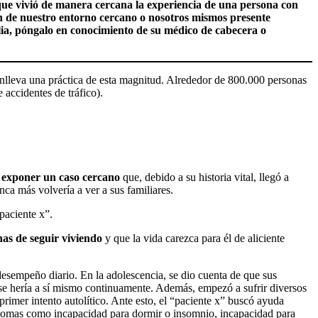
que vivió de manera cercana la experiencia de una persona con
ien de nuestro entorno cercano o nosotros mismos presente
ilia, póngalo en conocimiento de su médico de cabecera o
onlleva una práctica de esta magnitud. Alrededor de 800.000 personas
accidentes de tráfico).
 exponer un caso cercano
que, debido a su historia vital, llegó a
ca más volvería a ver a sus familiares.
paciente x”.
nas de seguir viviendo
y que la vida carezca para él de aliciente
desempeño diario. En la adolescencia, se dio cuenta de que sus
se hería a sí mismo continuamente. Además, empezó a sufrir diversos
imer intento autolítico. Ante esto, el “paciente x” buscó ayuda
síntomas como incapacidad para dormir o insomnio, incapacidad para