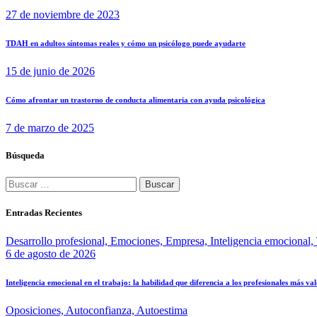
27 de noviembre de 2023
TDAH en adultos síntomas reales y cómo un psicólogo puede ayudarte
15 de junio de 2026
Cómo afrontar un trastorno de conducta alimentaria con ayuda psicológica
7 de marzo de 2025
Búsqueda
Entradas Recientes
Desarrollo profesional,
Emociones,
Empresa,
Inteligencia emocional,
6 de agosto de 2026
Inteligencia emocional en el trabajo: la habilidad que diferencia a los profesionales más va
Oposiciones,
Autoconfianza,
Autoestima