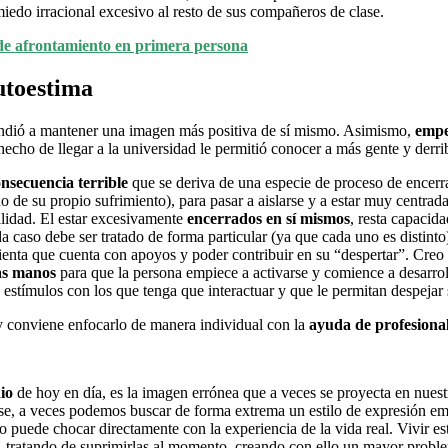
iedo irracional excesivo al resto de sus compañeros de clase.
s de afrontamiento en primera persona
utoestima
endió a mantener una imagen más positiva de sí mismo. Asimismo,
empe
hecho de llegar a la universidad le permitió conocer a más gente y derr
onsecuencia terrible
que se deriva de una especie de proceso de encerr
no de su propio sufrimiento), para pasar a aislarse y a estar muy centr
alidad. El estar excesivamente
encerrados en sí mismos
, resta capacida
 caso debe ser tratado de forma particular (ya que cada uno es distinto
ienta que cuenta con apoyos y poder contribuir en su “despertar”. Creo q
ras manos
para que la persona empiece a activarse y comience a desarro
a estímulos con los que tenga que interactuar y que le permitan despeja
y conviene enfocarlo de manera individual con la
ayuda de profesiona
dio
de hoy en día, es la imagen errónea que a veces se proyecta en nuest
ase, a veces podemos buscar de forma extrema un estilo de expresión em
 puede chocar directamente con la experiencia de la vida real. Vivir es
 tratando de suprimirlas al momento, creando con ello un mayor problem