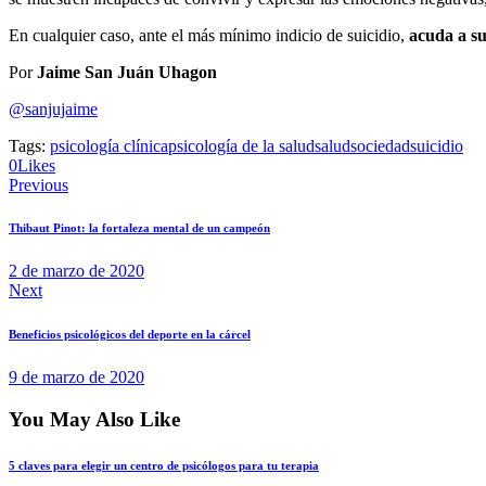
En cualquier caso, ante el más mínimo indicio de suicidio,
acuda a su
Por
Jaime San Juán Uhagon
@sanjujaime
Tags:
psicología clínica
psicología de la salud
salud
sociedad
suicidio
0
Likes
Previous
Thibaut Pinot: la fortaleza mental de un campeón
2 de marzo de 2020
Next
Beneficios psicológicos del deporte en la cárcel
9 de marzo de 2020
You May Also Like
5 claves para elegir un centro de psicólogos para tu terapia