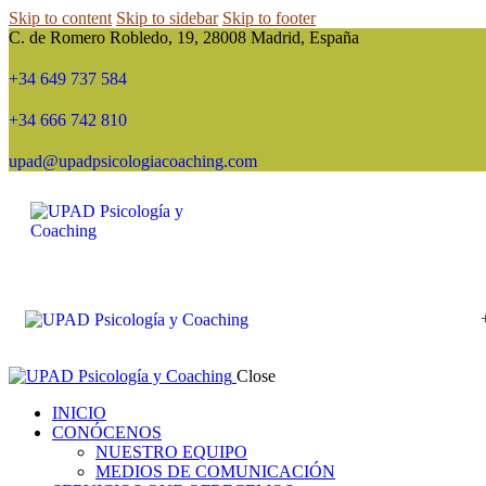
Skip to content
Skip to sidebar
Skip to footer
C. de Romero Robledo, 19, 28008 Madrid, España
+34 649 737 584
+34 666 742 810
upad@upadpsicologiacoaching.com
Close
INICIO
CONÓCENOS
NUESTRO EQUIPO
MEDIOS DE COMUNICACIÓN