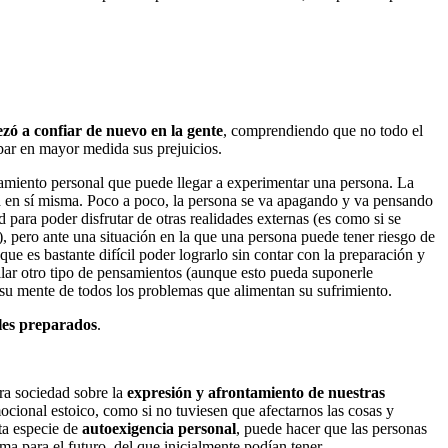
zó a confiar de nuevo en la gente
, comprendiendo que no todo el
ibar en mayor medida sus prejuicios.
amiento personal que puede llegar a experimentar una persona. La
ada en sí misma. Poco a poco, la persona se va apagando y va pensando
d para poder disfrutar de otras realidades externas (es como si se
), pero ante una situación en la que una persona puede tener riesgo de
ue es bastante difícil poder lograrlo sin contar con la preparación y
llar otro tipo de pensamientos (aunque esto pueda suponerle
r su mente de todos los problemas que alimentan su sufrimiento.
les preparados
.
ra sociedad sobre la
expresión y afrontamiento de nuestras
ocional estoico, como si no tuviesen que afectarnos las cosas y
ta especie de
autoexigencia personal
, puede hacer que las personas
a para el futuro, del que inicialmente podían tener.