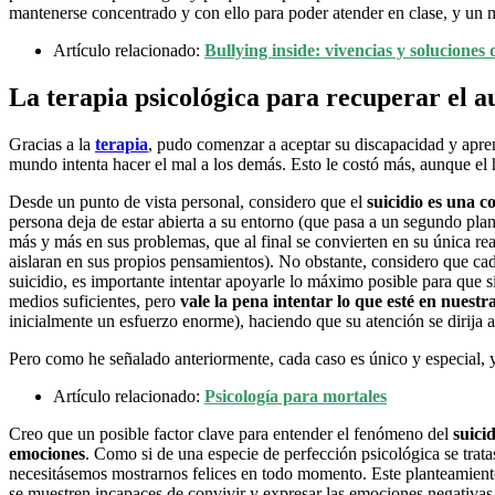
mantenerse concentrado y con ello para poder atender en clase, y un m
Artículo relacionado:
Bullying inside: vivencias y solucione
La terapia psicológica para recuperar el a
Gracias a la
terapia
, pudo comenzar a aceptar su discapacidad y apr
mundo intenta hacer el mal a los demás. Esto le costó más, aunque el 
Desde un punto de vista personal, considero que el
suicidio es una c
persona deja de estar abierta a su entorno (que pasa a un segundo pla
más y más en sus problemas, que al final se convierten en su única re
aislaran en sus propios pensamientos). No obstante, considero que cada
suicidio, es importante intentar apoyarle lo máximo posible para que s
medios suficientes, pero
vale la pena intentar lo que esté en nuest
inicialmente un esfuerzo enorme), haciendo que su atención se dirija 
Pero como he señalado anteriormente, cada caso es único y especial, 
Artículo relacionado:
Psicología para mortales
Creo que un posible factor clave para entender el fenómeno del
suici
emociones
. Como si de una especie de perfección psicológica se trat
necesitásemos mostrarnos felices en todo momento. Este planteamiento
se muestren incapaces de convivir y expresar las emociones negativas,