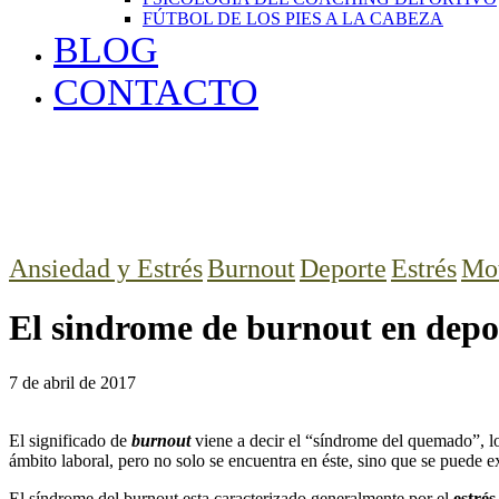
FÚTBOL DE LOS PIES A LA CABEZA
BLOG
CONTACTO
Ansiedad y Estrés
Burnout
Deporte
Estrés
Mot
El sindrome de burnout en depor
7 de abril de 2017
El significado de
burnout
viene a decir el “síndrome del quemado”, lo
ámbito laboral, pero no solo se encuentra en éste, sino que se puede ex
El síndrome del burnout esta caracterizado generalmente por el
estrés