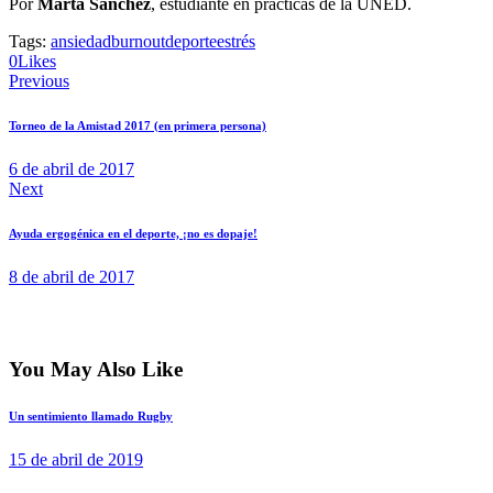
Por
Marta Sánchez
, estudiante en prácticas de la UNED.
Tags:
ansiedad
burnout
deporte
estrés
0
Likes
Previous
Torneo de la Amistad 2017 (en primera persona)
6 de abril de 2017
Next
Ayuda ergogénica en el deporte, ¡no es dopaje!
8 de abril de 2017
You May Also Like
Un sentimiento llamado Rugby
15 de abril de 2019