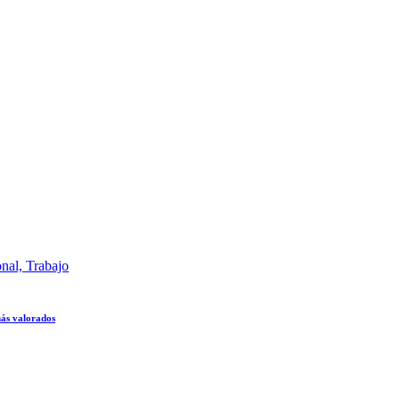
onal,
Trabajo
 más valorados