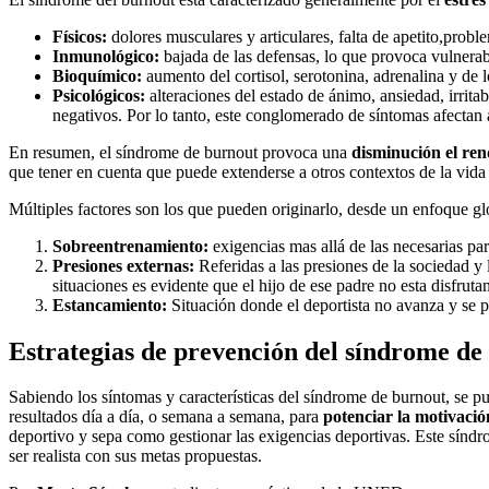
Físicos:
dolores musculares y articulares, falta de apetito,prob
Inmunológico:
bajada de las defensas, lo que provoca vulnerabi
Bioquímico:
aumento del cortisol, serotonina, adrenalina y de 
Psicológicos:
alteraciones del estado de ánimo, ansiedad, irrita
negativos. Por lo tanto, este conglomerado de síntomas afectan a
En resumen, el síndrome de burnout provoca una
disminución el re
que tener en cuenta que puede extenderse a otros contextos de la vida y 
Múltiples factores son los que pueden originarlo, desde un enfoque glo
Sobreentrenamiento:
exigencias mas allá de las necesarias pa
Presiones externas:
Referidas a las presiones de la sociedad y
situaciones es evidente que el hijo de ese padre no esta disfruta
Estancamiento:
Situación donde el deportista no avanza y se 
Estrategias de prevención del síndrome de
Sabiendo los síntomas y características del síndrome de burnout, se pu
resultados día a día, o semana a semana, para
potenciar la motivació
deportivo y sepa como gestionar las exigencias deportivas. Este síndro
ser realista con sus metas propuestas.