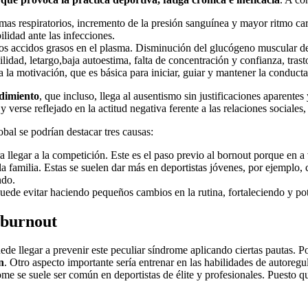
lemas respiratorios, incremento de la presión sanguínea y mayor ritmo ca
lidad ante las infecciones.
los accidos grasos en el plasma. Disminución del glucógeno muscular de 
bilidad, letargo,baja autoestima, falta de concentración y confianza, tra
 la motivación, que es básica para iniciar, guiar y mantener la conducta
ndimiento
, que incluso, llega al ausentismo sin justificaciones aparent
verse reflejado en la actitud negativa ferente a las relaciones sociales, 
bal se podrían destacar tres causas:
ra llegar a la competición. Este es el paso previo al bornout porque en a
 la familia. Estas se suelen dar más en deportistas jóvenes, por ejemplo
ndo.
puede evitar haciendo pequeños cambios en la rutina, fortaleciendo y p
 burnout
ede llegar a prevenir este peculiar síndrome aplicando ciertas pautas. 
n
. Otro aspecto importante sería entrenar en las habilidades de autoregu
me se suele ser común en deportistas de élite y profesionales. Puesto que