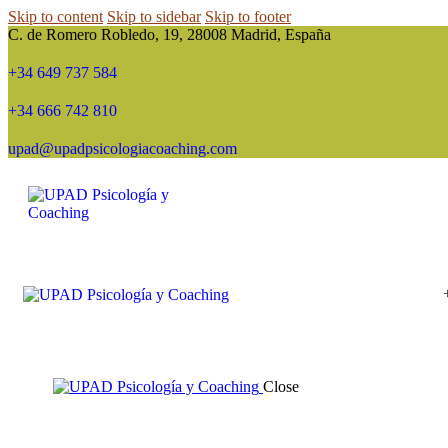
Skip to content
Skip to sidebar
Skip to footer
C. de Romero Robledo, 19, 28008 Madrid, España
+34 649 737 584
+34 666 742 810
upad@upadpsicologiacoaching.com
Close