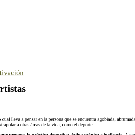
ivación
tistas
 cual lleva a pensar en la persona que se encuentra agobiada, abrumada 
trapolar a otras áreas de la vida, como el deporte.
 que provoca la práctica deportiva, fatiga crónica e ineficacia
. A co