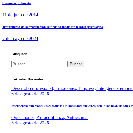
Creencias y deporte
11 de julio de 2014
Tratamiento de la eyaculación retardada mediante terapia psicológica
7 de mayo de 2024
Búsqueda
Entradas Recientes
Desarrollo profesional,
Emociones,
Empresa,
Inteligencia emoci
6 de agosto de 2026
Inteligencia emocional en el trabajo: la habilidad que diferencia a los profesionales
Oposiciones,
Autoconfianza,
Autoestima
5 de agosto de 2026