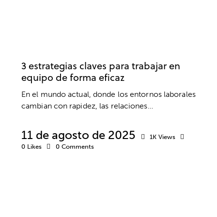
DESARROLLO PERSONAL
DESARROLLO PROFESIONAL
EMPRESA
EQUIPO
INTELIGENCIA EMOCIONAL
TRABAJO
3 estrategias claves para trabajar en
equipo de forma eficaz
En el mundo actual, donde los entornos laborales
cambian con rapidez, las relaciones…
11 de agosto de 2025
1K
Views
0
Likes
0
Comments