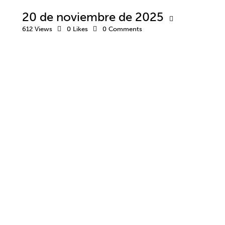
20 de noviembre de 2025
612
Views
0
Likes
0
Comments
TRABAJO
COACHING
DESARROLLO PROFESIONAL
EMPRESA
INTELIGENCIA EMOCIONAL
TELETRABAJO