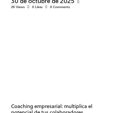
30 de octubre de 2025
2K
Views
0
Likes
0
Comments
COACHING
DESARROLLO PROFESIONAL
EMPRESA
TRABAJO
Coaching empresarial: multiplica el
potencial de tus colaboradores