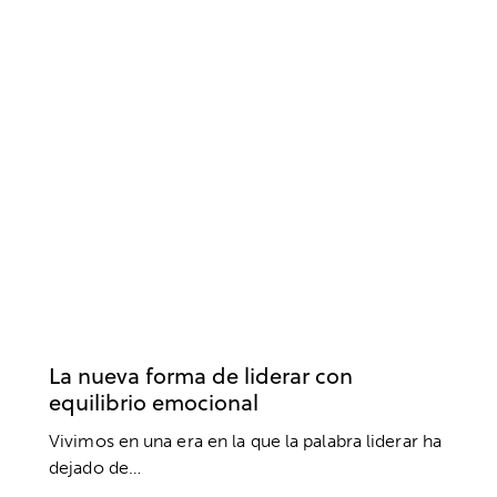
DESARROLLO PROFESIONAL
EMOCIONES
EMPRESA
INTELIGENCIA EMOCIONAL
LIDERAZGO
TRABAJO
La nueva forma de liderar con
equilibrio emocional
Vivimos en una era en la que la palabra liderar ha
dejado de…