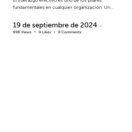
El liderazgo efectivo es uno de los pilares
fundamentales en cualquier organización. Un…
19 de septiembre de 2024
698
Views
0
Likes
0
Comments
EMPRESA
BIENESTAR
SALUD MENTAL