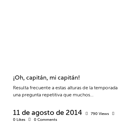
ACTITUD
COACHING
COMUNICACIÓN
DEPORTE
DESARROLLO DEPORTIVO
EMOCIONES
ENTRENAMIENTO MENTAL
EQUIPO
ÉXITO
INTELIGENCIA EMOCIONAL
MOTIVACIÓN
PELÍCULAS
PSICOLOGÍA
PSICOLOGÍA DEPORTIVA
RENDIMIENTO
RESPONSABILIDAD
VALORES
¡Oh, capitán, mi capitán!
Resulta frecuente a estas alturas de la temporada
una pregunta repetitiva que muchos…
11 de agosto de 2014
790
Views
0
Likes
0
Comments