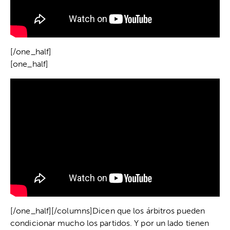
[/one_half]
[one_half]
[/one_half][/columns]Dicen que los árbitros pueden
condicionar mucho los partidos. Y por un lado tienen