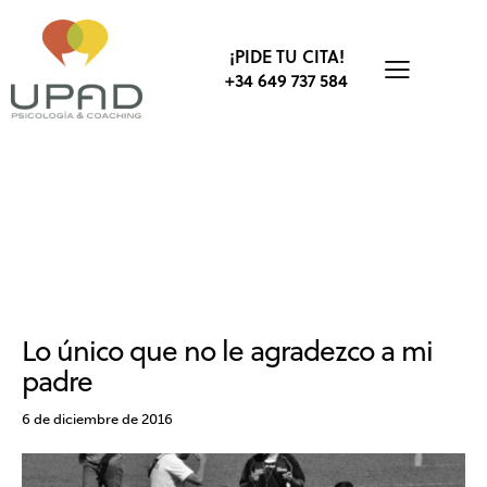
¡PIDE TU CITA!
+34 649 737 584
BALONCESTO
CLUBES Y ESCUELAS
DEPORTE
DESARROLLO EDUCATIVO
EDUCACIÓN
ESCUELA DE VALORES
PADRES
PSICOLOGÍA
UNIVERSIDADES
VALORES
Lo único que no le agradezco a mi
padre
6 de diciembre de 2016