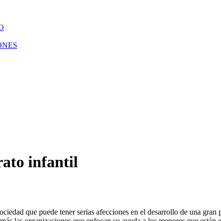
O
ONES
ato infantil
ciedad que puede tener serias afecciones en el desarrollo de una gran 
 más las organizaciones que enfocan su ayuda a los menores que están en