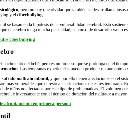
sicológico
, pero no hay que olvidar que también se desarrollan abusos 
ying y el
ciberbullying
.
ntil se basan en la hipótesis de la vulnerabilidad cerebral. Esta sostie
nque el cerebro tenga mucha plasticidad, su curso de desarrollo ya no es 
 sufre ciberbullying
rebro
 nacimiento del bebé, pero es un proceso que se prolonga en el tiempo 
formación
. Las tempranas experiencias pueden producir un aumento o 
sufrido maltrato infantil
, y que por ello tienen afectaciones en el si
 son más vulnerables que el resto a las situaciones de estrés temprano.
l de niños no afectados por este tipo de problemáticas. El volumen cere
rebral, e inversamente con el tiempo de duración del maltrato: a mayor 
s de afrontamiento en primera persona
ntil