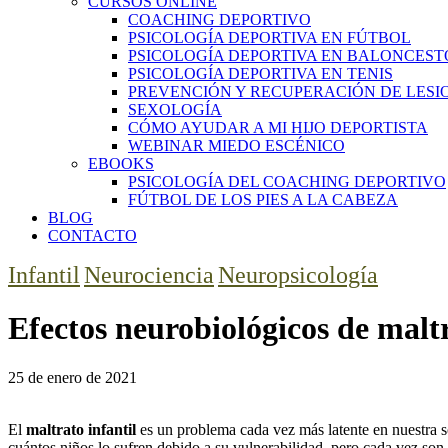
CURSOS ONLINE
COACHING DEPORTIVO
PSICOLOGÍA DEPORTIVA EN FÚTBOL
PSICOLOGÍA DEPORTIVA EN BALONCEST
PSICOLOGÍA DEPORTIVA EN TENIS
PREVENCIÓN Y RECUPERACIÓN DE LESI
SEXOLOGÍA
CÓMO AYUDAR A MI HIJO DEPORTISTA
WEBINAR MIEDO ESCÉNICO
EBOOKS
PSICOLOGÍA DEL COACHING DEPORTIVO
FÚTBOL DE LOS PIES A LA CABEZA
BLOG
CONTACTO
facebook-
twitter-
instagram
Infantil
Neurociencia
Neuropsicología
1
x
Efectos neurobiológicos de maltr
25 de enero de 2021
El
maltrato infantil
es un problema cada vez más latente en nuestra so
cuántos niños lo sufren debido a su vulnerabilidad, pero cada vez son