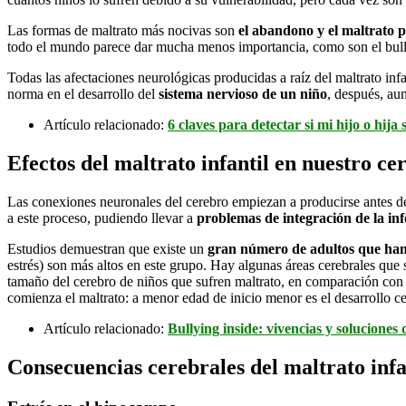
Las formas de maltrato más nocivas son
el abandono y el maltrato p
todo el mundo parece dar mucha menos importancia, como son el bull
Todas las afectaciones neurológicas producidas a raíz del maltrato infa
norma en el desarrollo del
sistema nervioso de un niño
, después, au
Artículo relacionado:
6 claves para detectar si mi hijo o hija
Efectos del maltrato infantil en nuestro ce
Las conexiones neuronales del cerebro empiezan a producirse antes del
a este proceso, pudiendo llevar a
problemas de integración de la in
Estudios demuestran que existe un
gran número de adultos que han 
estrés) son más altos en este grupo. Hay algunas áreas cerebrales que
tamaño del cerebro de niños que sufren maltrato, en comparación con e
comienza el maltrato: a menor edad de inicio menor es el desarrollo ce
Artículo relacionado:
Bullying inside: vivencias y solucione
Consecuencias cerebrales del maltrato infa