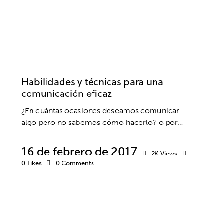
BIENESTAR
COACHING
COMUNICACIÓN
DESARROLLO PERSONAL
PNL
RELACIONES SOCIALES
Habilidades y técnicas para una
comunicación eficaz
¿En cuántas ocasiones deseamos comunicar
algo pero no sabemos cómo hacerlo? o por…
16 de febrero de 2017
2K
Views
0
Likes
0
Comments