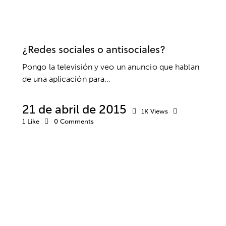
RELACIONES SOCIALES
RESPONSABILIDAD
SALUD
SALUD MENTAL
VALORES
VIDA SANA
¿Redes sociales o antisociales?
Pongo la televisión y veo un anuncio que hablan
de una aplicación para…
21 de abril de 2015
1K
Views
1
Like
0
Comments