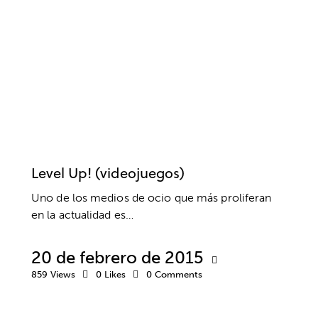
EDUCACIÓN
EMOCIONES
ESTRÉS
INTELIGENCIA EMOCIONAL
MÚSICA Y ARTES
PADRES
RELACIONES SOCIALES
VIDEOJUEGOS
Level Up! (videojuegos)
Uno de los medios de ocio que más proliferan
en la actualidad es…
20 de febrero de 2015
859
Views
0
Likes
0
Comments