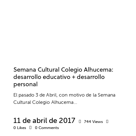
ACTIVIDADES
ACTIVIDADES EXTRAESCOLARES
AUTOESTIMA
BIENESTAR
CENTROS EDUCATIVOS Y ESCOLARES
COLEGIOS
DESARROLLO PERSONAL
PSICOLOGÍA
REDES SOCIALES
RELACIONES SOCIALES
Semana Cultural Colegio Alhucema:
desarrollo educativo + desarrollo
personal
El pasado 3 de Abril, con motivo de la Semana
Cultural Colegio Alhucema…
11 de abril de 2017
744
Views
0
Likes
0
Comments