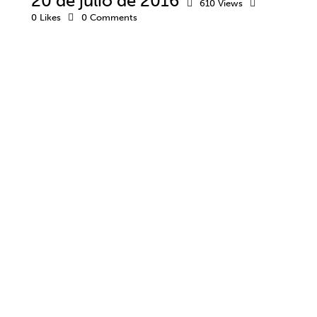
20 de julio de 2016
610
Views
0
Likes
0
Comments
ACTITUD
ACTUALIDAD
AUTÓNOMOS
BIENESTAR
COACHING
CREENCIAS
DESARROLLO PERSONAL
DESARROLLO PROFESIONAL
EMOCIONES