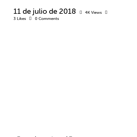
11 de julio de 2018
4K
Views
3
Likes
0
Comments
BIENESTAR
PSICOLOGÍA
RELACIONES SOCIALES
SALUD MENTAL