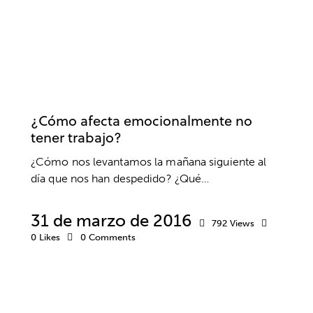
EMPRENDEDORES
EMPRESA
ESTRÉS
ÉXITO
MOTIVACIÓN
PENSAMIENTO POSITIVO
RELACIONES SOCIALES
RENDIMIENTO
RESPONSABILIDAD
SALUD
VIDA SANA
¿Cómo afecta emocionalmente no
tener trabajo?
¿Cómo nos levantamos la mañana siguiente al
día que nos han despedido? ¿Qué…
31 de marzo de 2016
792
Views
0
Likes
0
Comments