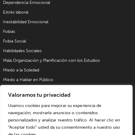
Dependencia Emocional
Estrés laboral
Inestabilidad Emocional
Fobias
Fobia Social
Habilidades Sociales
Mala Organización y Planificación con los Estudios
Miedo a la Soledad
Miedo a Hablar en Público
Problemas de Pareja
Valoramos tu privacidad
Problemas Sexuales
Usamos cookies para mejorar su experiencia de
Trastorno Obsesivo Compulsivo (TOC)
navegación, mostrarle anuncios o contenidos
Trastornos de Alimentación
personalizados y analizar nuestro tráfico. Al hacer clic en
“Aceptar todo” usted da su consentimiento a nuestro uso
de las cookies.