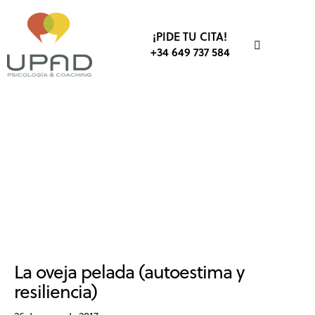
¡PIDE TU CITA!
+34 649 737 584
ACTIVIDADES EXTRAESCOLARES
ADOLESCENCIA
AUTOESTIMA
CENTROS EDUCATIVOS Y ESCOLARES
CLUBES Y ESCUELAS
COLEGIOS
DEPORTE
DESARROLLO PERSONAL
EDUCACIÓN
EMOCIONES
ESCUELA DE VALORES
PADRES
SALUD MENTAL
UNIVERSIDADES
VALORES
La oveja pelada (autoestima y
resiliencia)