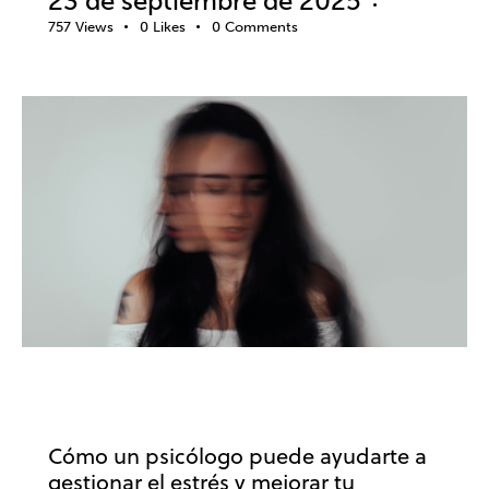
23 de septiembre de 2025
757
Views
0
Likes
0
Comments
ESTRÉS
BIENESTAR
PSICOLOGÍA
PSICOTERAPIA
SALUD MENTAL
Cómo un psicólogo puede ayudarte a
gestionar el estrés y mejorar tu