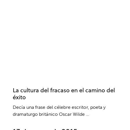
ACTITUD
BIENESTAR
COACHING
CREENCIAS
DESARROLLO PERSONAL
DESARROLLO PROFESIONAL
EDUCACIÓN
EMOCIONES
ÉXITO
MIEDOS
MOTIVACIÓN
PENSAMIENTO POSITIVO
PNL
PSICOLOGÍA
SALUD
SALUD MENTAL
SUPERACIÓN
VIDA SANA
La cultura del fracaso en el camino del
éxito
Decía una frase del célebre escritor, poeta y
dramaturgo británico Oscar Wilde …