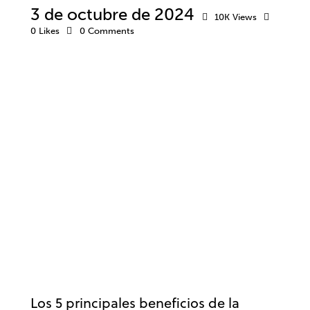
3 de octubre de 2024
10K
Views
0
Likes
0
Comments
MÚSICA Y ARTES
ANSIEDAD Y ESTRÉS
EMOCIONES
SALUD MENTAL
Los 5 principales beneficios de la