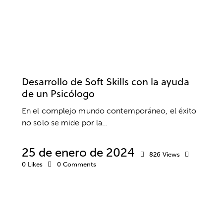
COMUNICACIÓN
DESARROLLO PROFESIONAL
INTELIGENCIA EMOCIONAL
PSICOLOGÍA
PSICOTERAPIA
TRABAJO
Desarrollo de Soft Skills con la ayuda
de un Psicólogo
En el complejo mundo contemporáneo, el éxito
no solo se mide por la…
25 de enero de 2024
826
Views
0
Likes
0
Comments