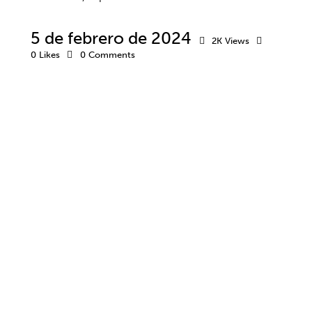
5 de febrero de 2024
2K
Views
0
Likes
0
Comments
BIENESTAR
COMUNICACIÓN
EMOCIONES
TERAPIA DE PAREJA