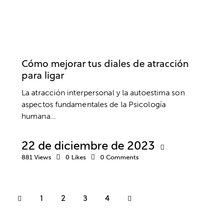
AUTOCONFIANZA
AUTOESTIMA
BIENESTAR
COMUNICACIÓN
DESARROLLO PERSONAL
RESILIENCIA
Cómo mejorar tus diales de atracción
para ligar
La atracción interpersonal y la autoestima son
aspectos fundamentales de la Psicología
humana…
22 de diciembre de 2023
881
Views
0
Likes
0
Comments
1
2
>
3
4