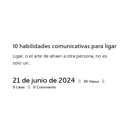
COMUNICACIÓN
AUTOCONFIANZA
AUTOESTIMA
BIENESTAR
DESARROLLO PERSONAL
SEXOLOGÍA
SEXUALIDAD
10 habilidades comunicativas para ligar
Ligar, o el arte de atraer a otra persona, no es
solo un…
21 de junio de 2024
2K
Views
0
Likes
0
Comments