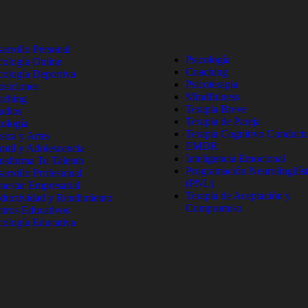
arrollo Personal
Psicología
cología Online
Coaching
cología Deportiva
Psicoterapia
siciones
Mindfulness
aching
Terapia Breve
udios
Terapia de Pareja
ología
Terapia Cognitivo Conductu
ica y Artes
EMDR
antil y Adolescencia
Inteligencia Emocional
nsforma Tu Talento
Programación Neurolingüíst
arrollo Profesional
(PNL)
nestar Empresarial
Terapia de Aceptación y
ductividad y Rendimiento
Compromiso
tros Educativos
cología Educativa