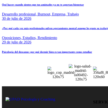
Qué hacer cuando sientes que tus amistades ya no te aportan bienestar
Desarrollo profesional,
Burnout,
Empresa,
Trabajo
30 de julio de 2026
¿Por qué cada vez más profesionales sufren agotamiento mental aunque les guste su trabaj
Oposiciones,
Estudios,
Rendimiento
29 de julio de 2026
Psicología del descanso: por qué dormir bien es tan importante como estudiar
SERVI