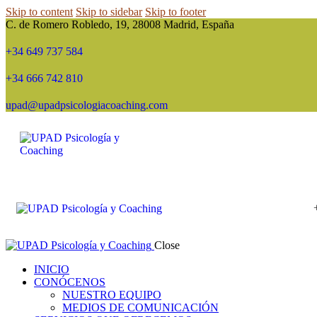
Skip to content
Skip to sidebar
Skip to footer
C. de Romero Robledo, 19, 28008 Madrid, España
+34 649 737 584
+34 666 742 810
upad@upadpsicologiacoaching.com
Close
INICIO
CONÓCENOS
NUESTRO EQUIPO
MEDIOS DE COMUNICACIÓN