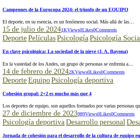
Campeones de la Eurocopa 2024: el triunfo de un EQUIPO
El deporte, en su esencia, es un fenómeno social. Más allá de las…
15 de julio de 2024
1K
Views
0
Likes
0
Comments
Deporte
Películas
Psicología
Psicología Socia
En clave psicológica: La sociedad de la nieve (J. A. Bayona)
En la vastedad de los Andes, un grupo de personas se enfrenta a…
14 de febrero de 2024
2K
Views
0
Likes
0
Comments
Deporte
Equipo
Psicología deportiva
Cohesión grupal: 2+2 es mucho más que 4
Los deportes de equipo, son aquellos formados por varias personas q
27 de diciembre de 2023
989
Views
0
Likes
0
Comments
Psicología deportiva
Desarrollo personal
Desa
Jornada de cohesión para el desarrollo de la cultura de equipo 