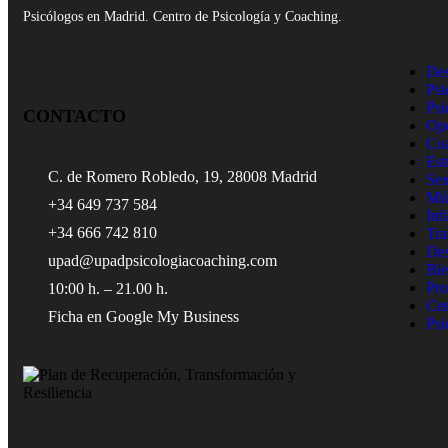
Psicólogos en Madrid. Centro de Psicología y Coaching.
Des
Psi
Psi
CONTACTO
Opo
Co
Est
C. de Romero Robledo, 19, 28008 Madrid
Sex
Mús
+34 649 737 584
Inf
+34 666 742 810
Tra
Des
upad@upadpsicologiacoaching.com
Bie
Pro
10:00 h. – 21.00 h.
Cen
Ficha en Google My Business
Psi