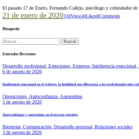
El pasado 17 de Enero, Fernando Callejo, psicólogo y cofundador 
21 de enero de 2020
318
Views
0
Likes
0
Comments
Búsqueda
Entradas Recientes
Desarrollo profesional,
Emociones,
Empresa,
Inteligencia emocional,
6 de agosto de 2026
Inteligencia emocional en el trabajo: la habilidad que diferencia a los profesionales más va
Oposiciones,
Autoconfianza,
Autoestima
5 de agosto de 2026
Autoconfianza y autoestima en el proceso opositor
Bienestar,
Comunicación,
Desarrollo personal,
Relaciones sociales
3 de agosto de 2026