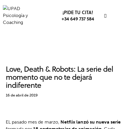
¡PIDE TU CITA!
+34 649 737 584
NUEVAS TECNOLOGÍAS TICS
PENSAMIENTO
PSICOLOGÍA
Love, Death & Robots: La serie del
momento que no te dejará
indiferente
16 de abril de 2019
EL pasado mes de marzo,
Netflix lanzó su nueva serie
formada por
18 cortometrajes de animación
. Cada