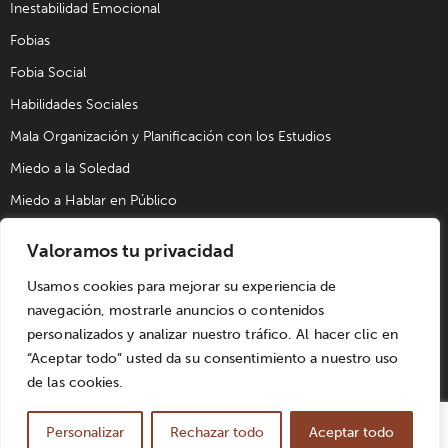
Inestabilidad Emocional
Fobias
Fobia Social
Habilidades Sociales
Mala Organización y Planificación con los Estudios
Miedo a la Soledad
Miedo a Hablar en Público
Problemas de Pareja
Valoramos tu privacidad
Problemas Sexuales
Usamos cookies para mejorar su experiencia de
Trastorno Obsesivo Compulsivo (TOC)
navegación, mostrarle anuncios o contenidos
Trastornos de Alimentación
personalizados y analizar nuestro tráfico. Al hacer clic en
“Aceptar todo” usted da su consentimiento a nuestro uso
de las cookies.
© UPAD Psicología y Coaching S.L. | Todos los derechos
reservados. Diseñado por
Win Innovacion
. |
Aviso Legal
|
Personalizar
Rechazar todo
Aceptar todo