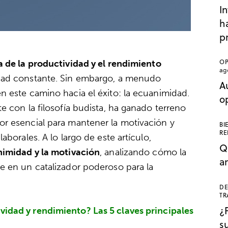
In
ha
p
OP
 de la productividad y el rendimiento
ag
dad constante. Sin embargo, a menudo
A
n este camino hacia el éxito: la ecuanimidad.
o
e con la filosofía budista, ha ganado terreno
r esencial para mantener la motivación y
BI
RE
aborales. A lo largo de este artículo,
Q
nimidad y la motivación
, analizando cómo la
a
e en un catalizador poderoso para la
DE
TR
¿
vidad y rendimiento? Las 5 claves principales
s