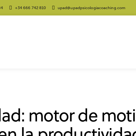
84
+34 666 742 810
upad@upadpsicologiacoaching.com
O EMPRESARIAL
SALUD MENTAL
TRABAJO
ad: motor de moti
n la productivida