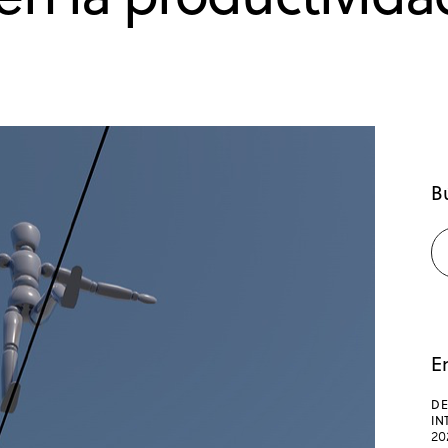
B
E
DE
IN
20