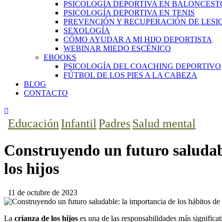
PSICOLOGÍA DEPORTIVA EN BALONCEST
PSICOLOGÍA DEPORTIVA EN TENIS
PREVENCIÓN Y RECUPERACIÓN DE LESI
SEXOLOGÍA
CÓMO AYUDAR A MI HIJO DEPORTISTA
WEBINAR MIEDO ESCÉNICO
EBOOKS
PSICOLOGÍA DEL COACHING DEPORTIVO
FÚTBOL DE LOS PIES A LA CABEZA
BLOG
CONTACTO
facebook-
twitter-
instagram
1
x
Educación
Infantil
Padres
Salud mental
Construyendo un futuro saludabl
los hijos
11 de octubre de 2023
La
crianza de los hijos
es una de las responsabilidades más significat