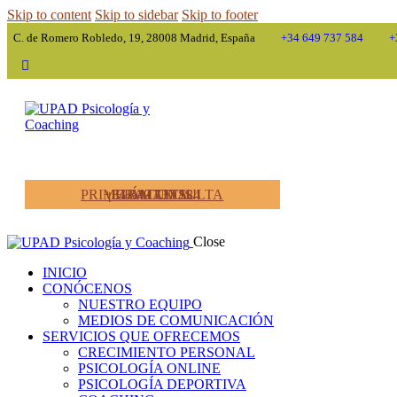
Skip to content
Skip to sidebar
Skip to footer
C. de Romero Robledo, 19, 28008 Madrid, España
+34 649 737 584
+
instagram
facebook
twitter-
linkedin
x
+34 649 737 584
¡LLÁMANOS!
PRIMERA CONSULTA GRATUITA
Close
INICIO
CONÓCENOS
NUESTRO EQUIPO
MEDIOS DE COMUNICACIÓN
SERVICIOS QUE OFRECEMOS
CRECIMIENTO PERSONAL
PSICOLOGÍA ONLINE
PSICOLOGÍA DEPORTIVA