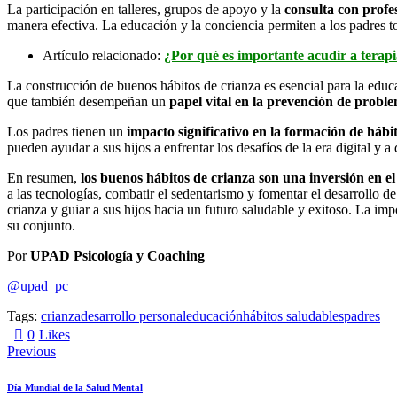
La participación en talleres, grupos de apoyo y la
consulta con profe
manera efectiva. La educación y la conciencia permiten a los padres t
Artículo relacionado:
¿Por qué es importante acudir a terapi
La construcción de buenos hábitos de crianza es esencial para la educa
que también desempeñan un
papel vital en la prevención de probl
Los padres tienen un
impacto significativo en la formación de hábi
pueden ayudar a sus hijos a enfrentar los desafíos de la era digital y a 
En resumen,
los buenos hábitos de crianza son una inversión en el
a las tecnologías, combatir el sedentarismo y fomentar el desarrollo d
crianza y guiar a sus hijos hacia un futuro saludable y exitoso. La im
su conjunto.
Por
UPAD Psicología y Coaching
@upad_pc
Tags:
crianza
desarrollo personal
educación
hábitos saludables
padres
0
Likes
Navegación
Previous
de
Día Mundial de la Salud Mental