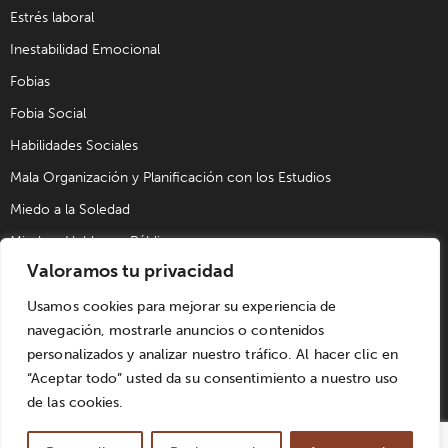
Estrés laboral
Inestabilidad Emocional
Fobias
Fobia Social
Habilidades Sociales
Mala Organización y Planificación con los Estudios
Miedo a la Soledad
Miedo a Hablar en Público
Valoramos tu privacidad
Problemas de Pareja
Problemas Sexuales
Usamos cookies para mejorar su experiencia de
navegación, mostrarle anuncios o contenidos
Trastorno Obsesivo Compulsivo (TOC)
personalizados y analizar nuestro tráfico. Al hacer clic en
Trastornos de Alimentación
“Aceptar todo” usted da su consentimiento a nuestro uso
de las cookies.
© UPAD Psicología y Coaching S.L. | Todos los derechos