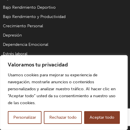
Bajo Rendimiento Deportivo
Bajo Rendimiento y Productividad
Crecimiento Personal
Depresión
Dependencia Emocional
Estrés laboral
Inestabilidad Emocional
Valoramos tu privacidad
Fobias
Usamos cookies para mejorar su experiencia de
Fobia Social
navegación, mostrarle anuncios o contenidos
personalizados y analizar nuestro tráfico. Al hacer clic en
Habilidades Sociales
“Aceptar todo” usted da su consentimiento a nuestro uso
Mala Organización y Planificación con los Estudios
de las cookies.
Miedo a la Soledad
Personalizar
Rechazar todo
Aceptar todo
Miedo a Hablar en Público
Problemas de Pareja