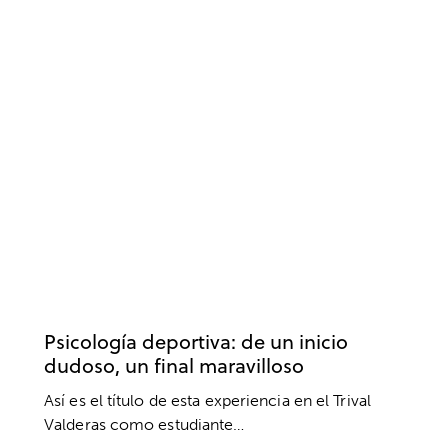
CLUBES Y ESCUELAS
FÚTBOL
PRÁCTICAS
PSICOLOGÍA DEPORTIVA
UNIVERSIDADES
Psicología deportiva: de un inicio
dudoso, un final maravilloso
Así es el título de esta experiencia en el Trival
Valderas como estudiante…