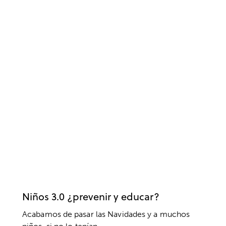
ACTUALIDAD
EDUCACIÓN
INFANTIL
PADRES
PRÁCTICAS
REDES SOCIALES
RESPONSABILIDAD
UNIVERSIDADES
VALORES
Niños 3.0 ¿prevenir y educar?
Acabamos de pasar las Navidades y a muchos