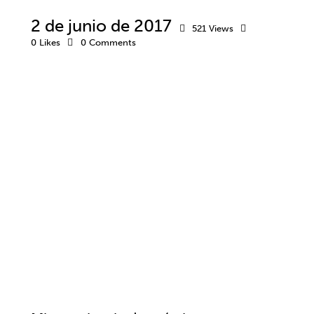
2 de junio de 2017
521
Views
0
Likes
0
Comments
CLUBES Y ESCUELAS
PRÁCTICAS
PSICOLOGÍA DEPORTIVA
UNIVERSIDADES