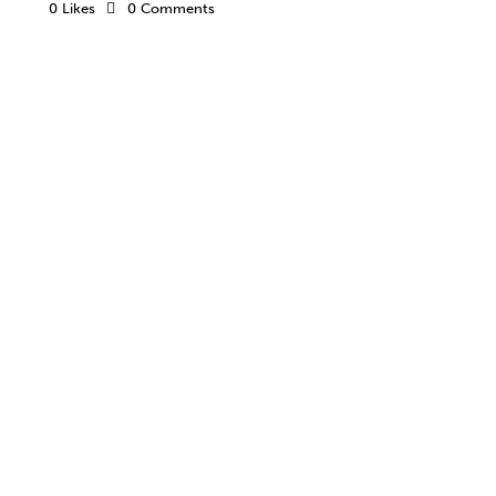
0
Likes
0
Comments
ALIMENTACIÓN
BIENESTAR
CLUBES Y ESCUELAS
DEPORTE
ENTRENAMIENTO INVISIBLE
ENTRENAMIENTO MENTAL
PRÁCTICAS