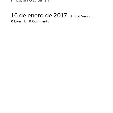
niños, si no lo tenían…
16 de enero de 2017
856
Views
0
Likes
0
Comments
PRÁCTICAS
PSICOLOGÍA
PSICOLOGÍA DEPORTIVA
UNIVERSIDADES