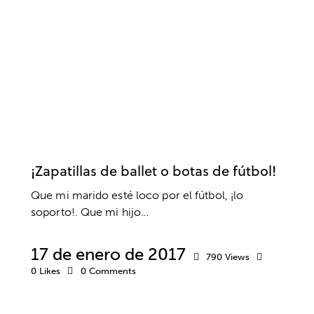
ACTUALIDAD
ADOLESCENCIA
CLUBES Y ESCUELAS
CREENCIAS
DANZA
DEPORTE
EDUCACIÓN
ESCUELA DE VALORES
FÚTBOL
PADRES
PRÁCTICAS
VALORES
¡Zapatillas de ballet o botas de fútbol!
Que mi marido esté loco por el fútbol, ¡lo
soporto!. Que mi hijo…
17 de enero de 2017
790
Views
0
Likes
0
Comments