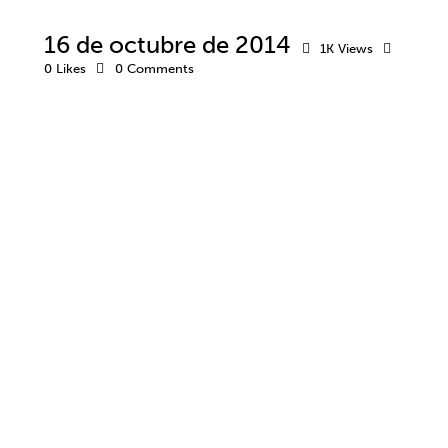
16 de octubre de 2014
1K
Views
0
Likes
0
Comments
BIENESTAR
EMOCIONES
MIEDO ESCÉNICO
MÚSICA
MÚSICA Y ARTES
MUSICOTERAPIA