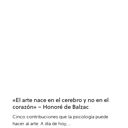
BIENESTAR
COACHING
COMUNICACIÓN
CREENCIAS
DANZA
EMOCIONES
INTELIGENCIA EMOCIONAL
LENGUAJE CORPORAL
MIEDO ESCÉNICO
MOTIVACIÓN
MOTIVACIÓN MUSICAL
MÚSICA Y ARTES
PENSAMIENTO EFICAZ
PENSAMIENTO POSITIVO
PNL
PSICOLOGÍA
RENDIMIENTO
SALUD
VALORES
«El arte nace en el cerebro y no en el
corazón» – Honoré de Balzac
Cinco contribuciones que la psicología puede
hacer al arte. A día de hoy,…