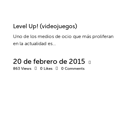
PADRES
RELACIONES SOCIALES
VIDEOJUEGOS
Level Up! (videojuegos)
Uno de los medios de ocio que más proliferan
en la actualidad es…
20 de febrero de 2015
863
Views
0
Likes
0
Comments