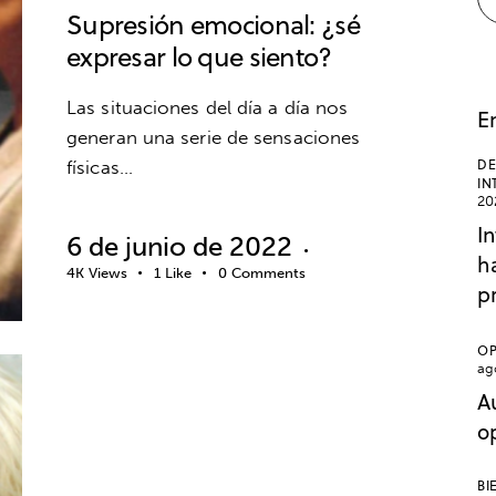
Supresión emocional: ¿sé
expresar lo que siento?
Las situaciones del día a día nos
E
generan una serie de sensaciones
DE
físicas…
IN
20
In
6 de junio de 2022
ha
4K
Views
1
Like
0
Comments
p
OP
ag
A
COMUNICACIÓN
o
EDUCACIÓN EMOCIONAL
EMOCIONES
BI