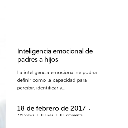
DEPORTE
EDUCACIÓN EMOCIONAL
EMOCIONES
ESCUELA DE VALORES
FÚTBOL
INTELIGENCIA EMOCIONAL
PADRES
PSICOLOGÍA DEPORTIVA
VALORES
Inteligencia emocional de
padres a hijos
La inteligencia emocional se podría
definir como la capacidad para
percibir, identificar y…
18 de febrero de 2017
735
Views
0
Likes
0
Comments