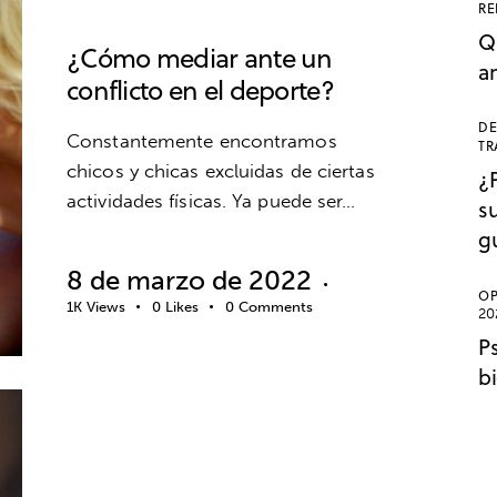
RE
INTELIGENCIA EMOCIONAL
Q
¿Cómo mediar ante un
a
conflicto en el deporte?
DE
Constantemente encontramos
TR
chicos y chicas excluidas de ciertas
¿
actividades físicas. Ya puede ser…
s
g
8 de marzo de 2022
OP
1K
Views
0
Likes
0
Comments
20
P
b
BIENESTAR
EDUCACIÓN EMOCIONAL