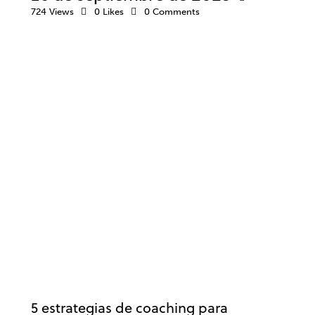
724
Views
0
Likes
0
Comments
COACHING
ANSIEDAD Y ESTRÉS
DESARROLLO PROFESIONAL
EMPRESA
ESTRÉS
TRABAJO
5 estrategias de coaching para