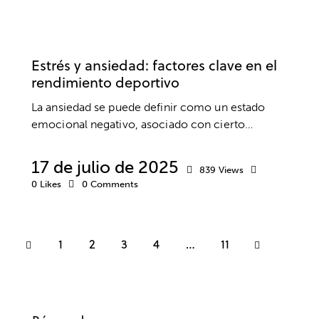
PSICOLOGÍA DEPORTIVA
ANSIEDAD Y ESTRÉS
RENDIMIENTO
Estrés y ansiedad: factores clave en el
rendimiento deportivo
La ansiedad se puede definir como un estado
emocional negativo, asociado con cierto…
17 de julio de 2025
839
Views
0
Likes
0
Comments
1
2
3
4
>
…
11