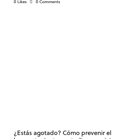
0
Likes
0
Comments
OPOSICIONES
ANSIEDAD Y ESTRÉS
BIENESTAR
BURNOUT
ESTUDIOS
MOTIVACIÓN
¿Estás agotado? Cómo prevenir el