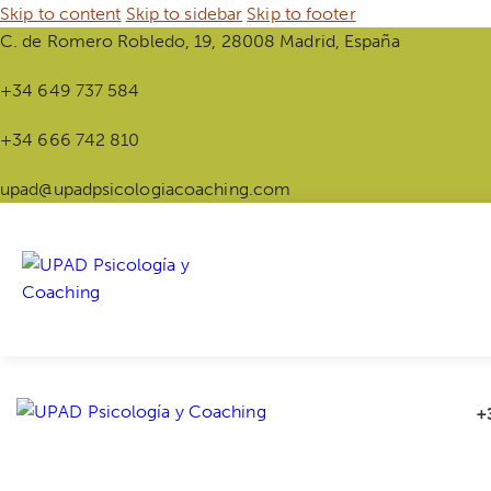
Skip to content
Skip to sidebar
Skip to footer
C. de Romero Robledo, 19, 28008 Madrid, España
+34 649 737 584
+34 666 742 810
upad@upadpsicologiacoaching.com
+