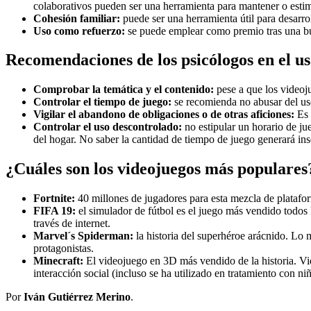
colaborativos pueden ser una herramienta para mantener o estim
Cohesión familiar:
puede ser una herramienta útil para desarrol
Uso como refuerzo:
se puede emplear como premio tras una b
Recomendaciones de los psicólogos en el us
Comprobar la temática y el contenido:
pese a que los videoju
Controlar el tiempo de juego:
se recomienda no abusar del uso
Vigilar el abandono de obligaciones o de otras aficiones:
Es 
Controlar el uso descontrolado:
no estipular un horario de jue
del hogar. No saber la cantidad de tiempo de juego generará ins
¿Cuáles son los videojuegos más populares
Fortnite:
40 millones de jugadores para esta mezcla de platafor
FIFA 19:
el simulador de fútbol es el juego más vendido todos 
través de internet.
Marvel´s Spiderman:
la historia del superhéroe arácnido. Lo 
protagonistas.
Minecraft:
El videojuego en 3D más vendido de la historia. Vi
interacción social (incluso se ha utilizado en tratamiento con n
Por
Iván Gutiérrez Merino
.