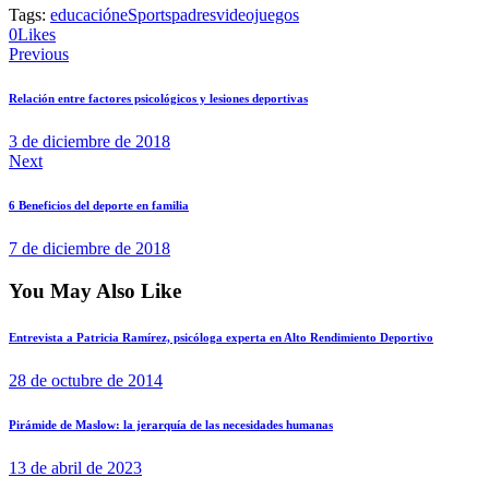
Tags:
educación
eSports
padres
videojuegos
0
Likes
Previous
Relación entre factores psicológicos y lesiones deportivas
3 de diciembre de 2018
Next
6 Beneficios del deporte en familia
7 de diciembre de 2018
You May Also Like
Entrevista a Patricia Ramírez, psicóloga experta en Alto Rendimiento Deportivo
28 de octubre de 2014
Pirámide de Maslow: la jerarquía de las necesidades humanas
13 de abril de 2023