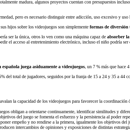
 totalmente madura, algunos proyectos cuentan con presupuestos inclu
edad, pero es necesario distinguir entre adicción, uso excesivo y uso 
 sus hijos sobre los videojuegos son simplemente
formas de diversión 
ería ser la única, otros lo ven como una máquina capaz de
absorber la
ir el acceso al entretenimiento electrónico, incluso el niño podría ser
n española juega asiduamente a videojuegos
, un 7 % más que hace 4
25% del total de jugadores, seguidos por la franja de 15 a 24 y 35 a 4
 avalan la capacidad de los videojuegos para favorecer la coordinación
egos obligan a orientarse continuamente, identificar similitudes y dife
objetivos del juego se fomenta el esfuerzo y la persistencia al poder repet
e poner empeño y no rendirse a la primera, igualmente los objetivos del 
roducen intercambios de opiniones y exposiciones de distintas estrategi