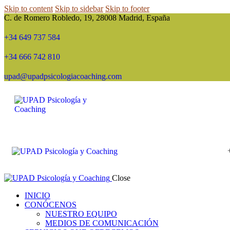
Skip to content
Skip to sidebar
Skip to footer
C. de Romero Robledo, 19, 28008 Madrid, España
+34 649 737 584
+34 666 742 810
upad@upadpsicologiacoaching.com
Close
INICIO
CONÓCENOS
NUESTRO EQUIPO
MEDIOS DE COMUNICACIÓN