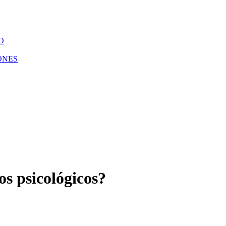
O
ONES
os psicológicos?