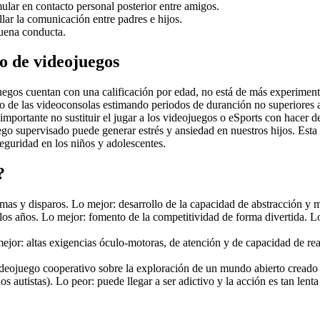
ular en contacto personal posterior entre amigos.
lar la comunicación entre padres e hijos.
uena conducta.
o de videojuegos
egos cuentan con una calificación por edad, no está de más experimenta
 de las videoconsolas estimando periodos de duranción no superiores a
importante no sustituir el jugar a los videojuegos o eSports con hacer de
go supervisado puede generar estrés y ansiedad en nuestros hijos. Esta s
eguridad en los niños y adolescentes.
?
mas y disparos. Lo mejor: desarrollo de la capacidad de abstracción y m
los años. Lo mejor: fomento de la competitividad de forma divertida. L
mejor: altas exigencias óculo-motoras, de atención y de capacidad de rea
deojuego cooperativo sobre la exploración de un mundo abierto creado 
iños autistas). Lo peor: puede llegar a ser adictivo y la acción es tan l