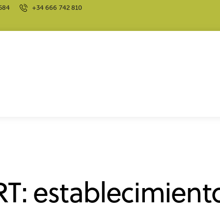
584
+34 666 742 810
T: establecimiento