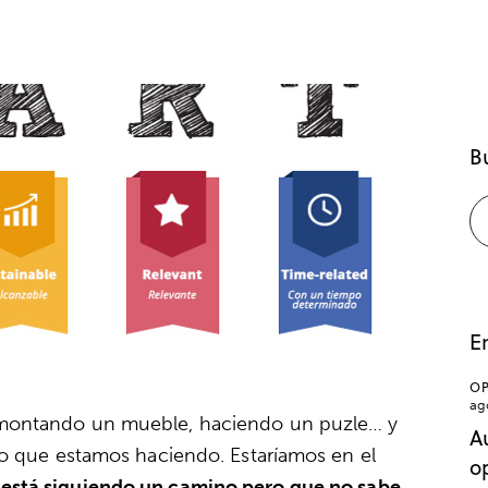
B
E
OP
ag
 montando un mueble, haciendo un puzle… y
A
lo que estamos haciendo. Estaríamos en el
o
e
está siguiendo un camino pero que no sabe