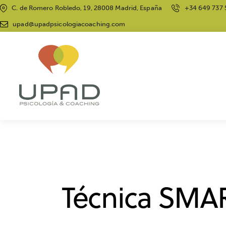
C. de Romero Robledo, 19, 28008 Madrid, España
+34 649 737 
upad@upadpsicologiacoaching.com
MOTIVACIÓN
PSICOLOGÍA DEPORTIVA
Técnica SMAR