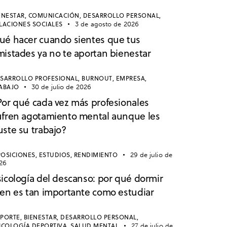
ENESTAR,
COMUNICACIÓN,
DESARROLLO PERSONAL,
LACIONES SOCIALES
3 de agosto de 2026
ué hacer cuando sientes que tus
mistades ya no te aportan bienestar
SARROLLO PROFESIONAL,
BURNOUT,
EMPRESA,
ABAJO
30 de julio de 2026
Por qué cada vez más profesionales
ufren agotamiento mental aunque les
uste su trabajo?
OSICIONES,
ESTUDIOS,
RENDIMIENTO
29 de julio de
26
sicología del descanso: por qué dormir
ien es tan importante como estudiar
PORTE,
BIENESTAR,
DESARROLLO PERSONAL,
ICOLOGÍA DEPORTIVA,
SALUD MENTAL
27 de julio de