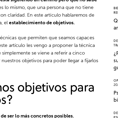
es lo mismo, que una persona que no tiene
BI
RE
con claridad. En este artículo hablaremos de
Q
a, el
establecimiento de objetivos.
a
 técnicas que permiten que seamos capaces
DE
 este artículo les vengo a proponer la técnica
TR
¿
e simplemente se viene a referir a cinco
s
uestros objetivos para poder llegar a fijarlos
g
s objetivos para
OP
20
P
os?
b
DE
 de ser lo más concretos posibles.
PS