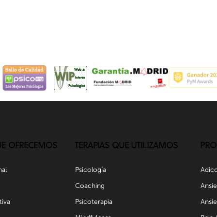
UE OFRECEMOS
TERAPIAS QUE UTILIZAMOS
PRO
nal
Psicología
Adic
e
Coaching
Ansi
tiva
Psicoterapia
Ansie